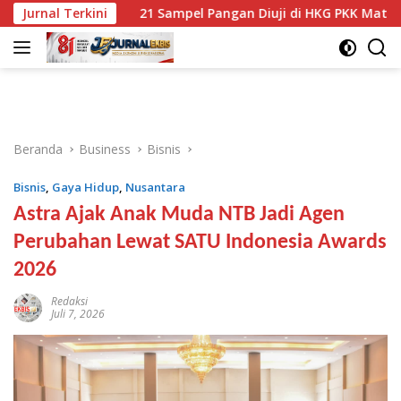
Langsung
Jurnal Terkini
21 Sampel Pangan Diuji di HKG PKK Mataram, Hasilnya 
ke
konten
Beranda
Business
Bisnis
Bisnis
,
Gaya Hidup
,
Nusantara
Astra Ajak Anak Muda NTB Jadi Agen
Perubahan Lewat SATU Indonesia Awards
2026
Redaksi
Juli 7, 2026