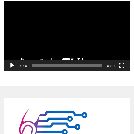
Pemutar
Video
00:00
03:54