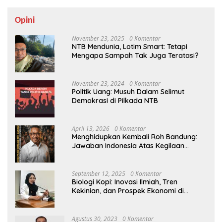
Opini
November 23, 2025
0 Komentar
NTB Mendunia, Lotim Smart: Tetapi
Mengapa Sampah Tak Juga Teratasi?
November 23, 2024
0 Komentar
Politik Uang: Musuh Dalam Selimut
Demokrasi di Pilkada NTB
April 13, 2026
0 Komentar
Menghidupkan Kembali Roh Bandung:
Jawaban Indonesia Atas Kegilaan
Hegemoni Global
September 12, 2025
0 Komentar
Biologi Kopi: Inovasi Ilmiah, Tren
Kekinian, dan Prospek Ekonomi di
Tengah Dinamika Politik Agraria
Agustus 30, 2023
0 Komentar