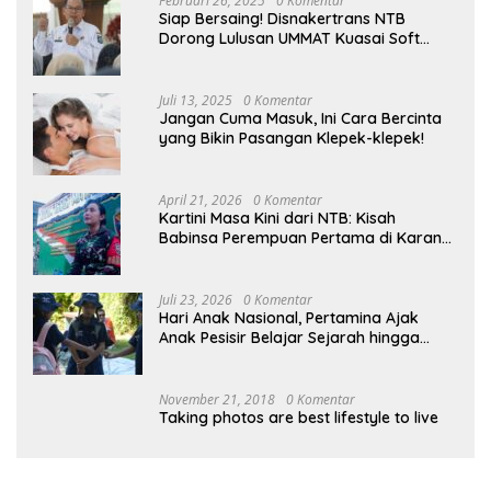
Februari 26, 2025
0 Komentar
Siap Bersaing! Disnakertrans NTB
Dorong Lulusan UMMAT Kuasai Soft
Skills
Juli 13, 2025
0 Komentar
Jangan Cuma Masuk, Ini Cara Bercinta
yang Bikin Pasangan Klepek-klepek!
April 21, 2026
0 Komentar
Kartini Masa Kini dari NTB: Kisah
Babinsa Perempuan Pertama di Karang
Bayan
Juli 23, 2026
0 Komentar
Hari Anak Nasional, Pertamina Ajak
Anak Pesisir Belajar Sejarah hingga
Tanam 1.000 Mangrove
November 21, 2018
0 Komentar
Taking photos are best lifestyle to live