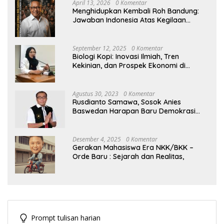
April 13, 2026
0 Komentar
Menghidupkan Kembali Roh Bandung:
Jawaban Indonesia Atas Kegilaan
Hegemoni Global
September 12, 2025
0 Komentar
Biologi Kopi: Inovasi Ilmiah, Tren
Kekinian, dan Prospek Ekonomi di
Tengah Dinamika Politik Agraria
Agustus 30, 2023
0 Komentar
Rusdianto Samawa, Sosok Anies
Baswedan Harapan Baru Demokrasi
Indonesia
Desember 4, 2025
0 Komentar
Gerakan Mahasiswa Era NKK/BKK –
Orde Baru : Sejarah dan Realitas,
Prompt tulisan harian