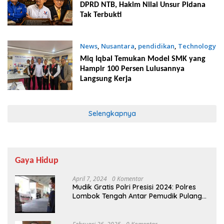
DPRD NTB, Hakim Nilai Unsur Pidana
Tak Terbukti
News
,
Nusantara
,
pendidikan
,
Technology
Agustus 5, 2026
Miq Iqbal Temukan Model SMK yang
Hampir 100 Persen Lulusannya
Langsung Kerja
Selengkapnya
Gaya Hidup
April 7, 2024
0 Komentar
Mudik Gratis Polri Presisi 2024: Polres
Lombok Tengah Antar Pemudik Pulang
Kampung