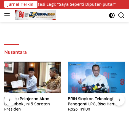
Langsung
gung Dimutasi Lagi: “Saya Seperti Diputar-putar”
Jurnal Terkini
Isi B
ke
konten
Nusantara
Isi Buku Pelajaran Akan
BRIN Siapkan Teknologi CNG
Dirombak, Ini 3 Sorotan
Pengganti LPG, Bisa Hemat
Presiden
Rp26 Triliun