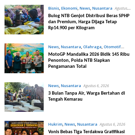
Bisnis
,
Ekonomi
,
News
,
Nusantara
Agustus
6, 2026
Bulog NTB Genjot Distribusi Beras SPHP
dan Premium, Harga Dijaga Tetap
Rp14.900 per Kilogram
News
,
Nusantara
,
Olahraga
,
Otomotif
Agustus 6, 2026
MotoGP Mandalika 2026 Bidik 145 Ribu
Penonton, Polda NTB Siapkan
Pengamanan Total
News
,
Nusantara
Agustus 6, 2026
3 Bulan Tanpa Air, Warga Bertahan di
Tengah Kemarau
Hukrim
,
News
,
Nusantara
Agustus 6, 2026
Vonis Bebas Tiga Terdakwa Gratifikasi