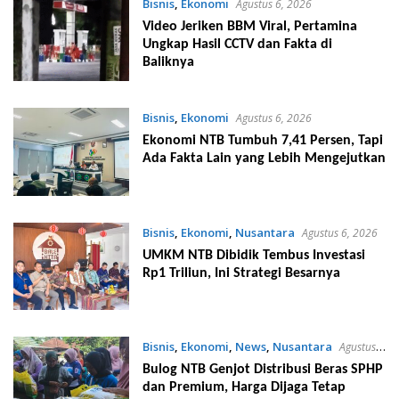
Bisnis
,
Ekonomi
Agustus 6, 2026
Video Jeriken BBM Viral, Pertamina
Ungkap Hasil CCTV dan Fakta di
Baliknya
Bisnis
,
Ekonomi
Agustus 6, 2026
Ekonomi NTB Tumbuh 7,41 Persen, Tapi
Ada Fakta Lain yang Lebih Mengejutkan
Bisnis
,
Ekonomi
,
Nusantara
Agustus 6, 2026
UMKM NTB Dibidik Tembus Investasi
Rp1 Triliun, Ini Strategi Besarnya
Bisnis
,
Ekonomi
,
News
,
Nusantara
Agustus
6, 2026
Bulog NTB Genjot Distribusi Beras SPHP
dan Premium, Harga Dijaga Tetap