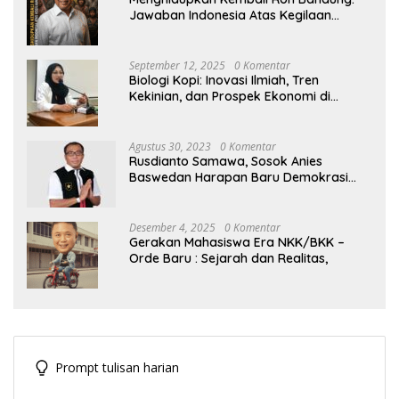
Jawaban Indonesia Atas Kegilaan
Hegemoni Global
September 12, 2025
0 Komentar
Biologi Kopi: Inovasi Ilmiah, Tren
Kekinian, dan Prospek Ekonomi di
Tengah Dinamika Politik Agraria
Agustus 30, 2023
0 Komentar
Rusdianto Samawa, Sosok Anies
Baswedan Harapan Baru Demokrasi
Indonesia
Desember 4, 2025
0 Komentar
Gerakan Mahasiswa Era NKK/BKK –
Orde Baru : Sejarah dan Realitas,
Prompt tulisan harian