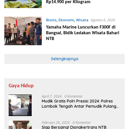
Rp14.900 per Kilogram
Bisnis
,
Ekonomi
,
Wisata
Agustus 6, 2026
Yamaha Marine Luncurkan F300F di
Bangsal, Bidik Ledakan Wisata Bahari
NTB
Selengkapnya
Gaya Hidup
April 7, 2024
0 Komentar
Mudik Gratis Polri Presisi 2024: Polres
Lombok Tengah Antar Pemudik Pulang
Kampung
Februari 26, 2025
0 Komentar
Siap Bersaing! Disnakertrans NTB