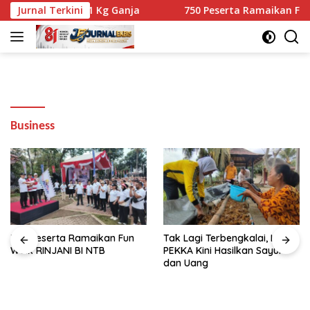
Langsung
 Berisi 10,1 Kg Ganja
Jurnal Terkini
750 Peserta Ramaikan Fun Walk R
ke
konten
Business
750 Peserta Ramaikan Fun
Tak Lagi Terbengkalai, Lahan
Walk RINJANI BI NTB
PEKKA Kini Hasilkan Sayur
dan Uang