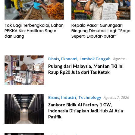
Tak Lagi Terbengkalai, Lahan
Kepala Pasar Gunungsari
PEKKA Kini Hasilkan Sayur
Bingung Dimutasi Lagi: “Saya
dan Uang
Seperti Diputar-putar”
Bisnis
,
Ekonomi
,
Lombok Tengah
Agustus 7,
2026
Pulang dari Malaysia, Mantan TKI Ini
Raup Rp20 Juta dari Tas Ketak
Bisnis
,
Industri
,
Technology
Agustus 7, 2026
Zankore Bidik AI Factory 1 GW,
Indonesia Disiapkan Jadi Hub AI Asia-
Pasifik