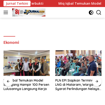
Langsung
ana Tak Terbukti
Jurnal Terkini
Miq Iqbal Temukan Model SMK yang H
ke
konten
Ekonomi
Miq Iqbal Temukan Model
PLN EPI Siapkan Terminal
SMK yang Hampir 100 Persen
LNG di Mataram, Warga Titip
Lulusannya Langsung Kerja
Syarat Perlindungan Nelayan
dan Lingkungan