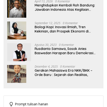
April 13, 2026
0 Komentar
Menghidupkan Kembali Roh Bandung:
Jawaban Indonesia Atas Kegilaan
Hegemoni Global
September 12, 2025
0 Komentar
Biologi Kopi: Inovasi Ilmiah, Tren
Kekinian, dan Prospek Ekonomi di
Tengah Dinamika Politik Agraria
Agustus 30, 2023
0 Komentar
Rusdianto Samawa, Sosok Anies
Baswedan Harapan Baru Demokrasi
Indonesia
Desember 4, 2025
0 Komentar
Gerakan Mahasiswa Era NKK/BKK –
Orde Baru : Sejarah dan Realitas,
Prompt tulisan harian