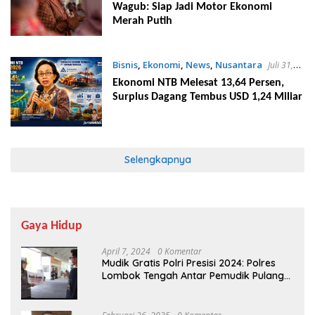
Wagub: Siap Jadi Motor Ekonomi
Merah Putih
Bisnis
,
Ekonomi
,
News
,
Nusantara
Juli 31,
2026
Ekonomi NTB Melesat 13,64 Persen,
Surplus Dagang Tembus USD 1,24 Miliar
Selengkapnya
Gaya Hidup
April 7, 2024
0 Komentar
Mudik Gratis Polri Presisi 2024: Polres
Lombok Tengah Antar Pemudik Pulang
Kampung