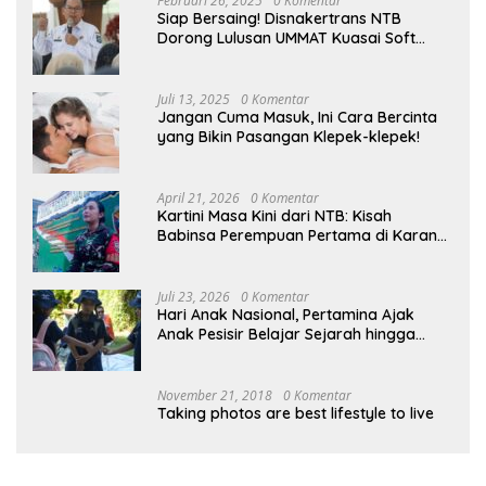
Februari 26, 2025
0 Komentar
Siap Bersaing! Disnakertrans NTB
Dorong Lulusan UMMAT Kuasai Soft
Skills
Juli 13, 2025
0 Komentar
Jangan Cuma Masuk, Ini Cara Bercinta
yang Bikin Pasangan Klepek-klepek!
April 21, 2026
0 Komentar
Kartini Masa Kini dari NTB: Kisah
Babinsa Perempuan Pertama di Karang
Bayan
Juli 23, 2026
0 Komentar
Hari Anak Nasional, Pertamina Ajak
Anak Pesisir Belajar Sejarah hingga
Tanam 1.000 Mangrove
November 21, 2018
0 Komentar
Taking photos are best lifestyle to live