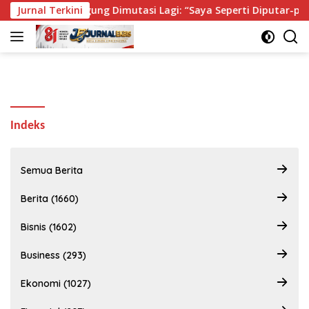
Langsung
unungsari Bingung Dimutasi Lagi: “Saya Seperti Diputar-putar”
Jurnal Terkini
ke
konten
Indeks
Semua Berita
Berita (1660)
Bisnis (1602)
Business (293)
Ekonomi (1027)