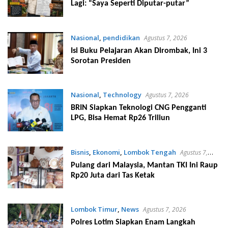
Lagi: “Saya Seperti Diputar-putar”
Nasional
,
pendidikan
Agustus 7, 2026
Isi Buku Pelajaran Akan Dirombak, Ini 3
Sorotan Presiden
Nasional
,
Technology
Agustus 7, 2026
BRIN Siapkan Teknologi CNG Pengganti
LPG, Bisa Hemat Rp26 Triliun
Bisnis
,
Ekonomi
,
Lombok Tengah
Agustus 7,
2026
Pulang dari Malaysia, Mantan TKI Ini Raup
Rp20 Juta dari Tas Ketak
Lombok Timur
,
News
Agustus 7, 2026
Polres Lotim Siapkan Enam Langkah