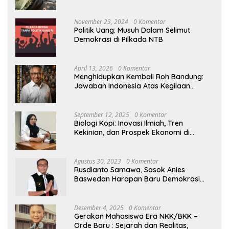
November 23, 2024
0 Komentar
Politik Uang: Musuh Dalam Selimut
Demokrasi di Pilkada NTB
April 13, 2026
0 Komentar
Menghidupkan Kembali Roh Bandung:
Jawaban Indonesia Atas Kegilaan
Hegemoni Global
September 12, 2025
0 Komentar
Biologi Kopi: Inovasi Ilmiah, Tren
Kekinian, dan Prospek Ekonomi di
Tengah Dinamika Politik Agraria
Agustus 30, 2023
0 Komentar
Rusdianto Samawa, Sosok Anies
Baswedan Harapan Baru Demokrasi
Indonesia
Desember 4, 2025
0 Komentar
Gerakan Mahasiswa Era NKK/BKK –
Orde Baru : Sejarah dan Realitas,