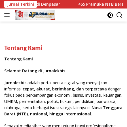
Langsung
g Ditindak di Denpasar
Jurnal Terkini
465 Pramuka NTB Berangkat ke 
ke
konten
Tentang Kami
Tentang Kami
Selamat Datang di Jurnalekbis
Jurnalekbis
adalah portal berita digital yang menyajikan
informasi
cepat, akurat, berimbang, dan terpercaya
dengan
fokus pada perkembangan ekonomi, bisnis, investasi, keuangan,
UMKM, pemerintahan, politik, hukum, pendidikan, pariwisata,
olahraga, serta berbagai isu strategis lainnya di
Nusa Tenggara
Barat (NTB), nasional, hingga internasional
.
Sebagai media siber yang menjunjung tinggi profesionalisme