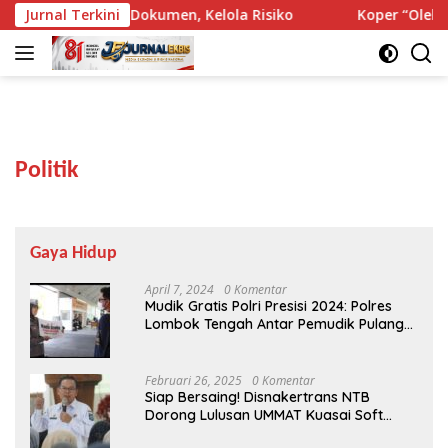
Langsung
 Jangan Kelola Dokumen, Kelola Risiko
Jurnal Terkini
Koper “Oleh-oleh
ke
konten
Politik
Gaya Hidup
April 7, 2024
0 Komentar
Mudik Gratis Polri Presisi 2024: Polres
Lombok Tengah Antar Pemudik Pulang
Kampung
Februari 26, 2025
0 Komentar
Siap Bersaing! Disnakertrans NTB
Dorong Lulusan UMMAT Kuasai Soft
Skills