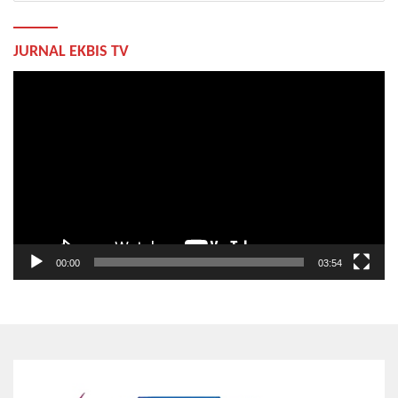
JURNAL EKBIS TV
Pemutar
Video
00:00
03:54