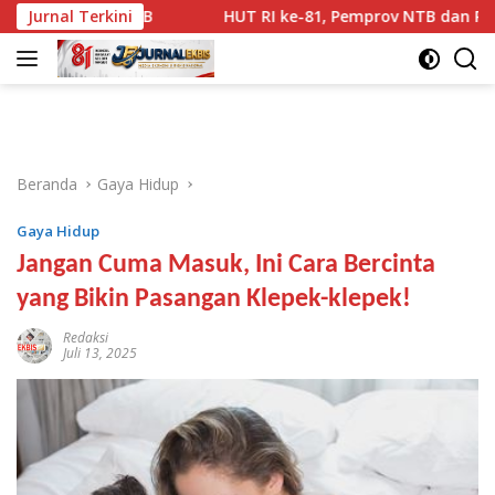
Langsung
i NTB
Jurnal Terkini
HUT RI ke-81, Pemprov NTB dan Pemkot Matara
ke
konten
Beranda
Gaya Hidup
Gaya Hidup
Jangan Cuma Masuk, Ini Cara Bercinta
yang Bikin Pasangan Klepek-klepek!
Redaksi
Juli 13, 2025