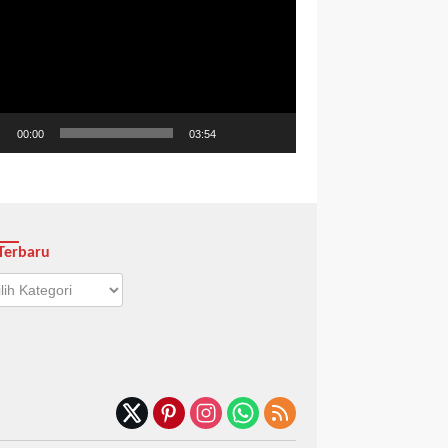
o
00:00
03:54
Terbaru
aru