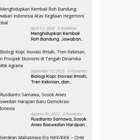
Pilkada NTB
April 13, 2026
0 Komentar
Menghidupkan Kembali
Roh Bandung: Jawaban
Indonesia Atas Kegilaan
Hegemoni Global
September 12, 2025
0 Komentar
Biologi Kopi: Inovasi Ilmiah,
Tren Kekinian, dan
Prospek Ekonomi di
Tengah Dinamika Politik
Agraria
Agustus 30, 2023
0 Komentar
Rusdianto Samawa, Sosok
Anies Baswedan Harapan
Baru Demokrasi Indonesia