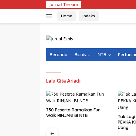
Langsung
Jurnal Terkini
ke
konten
Home
Indeks
Beranda
Bisnis
NTB
Pertania
Lalu Gita Ariadi
-oleh” WNA India
750 Peserta Ramaikan Fun
isi 10,1 Kg Ganja
Walk RINJANI BI NTB
Tak Lagi
PEKKA Ki
Uang