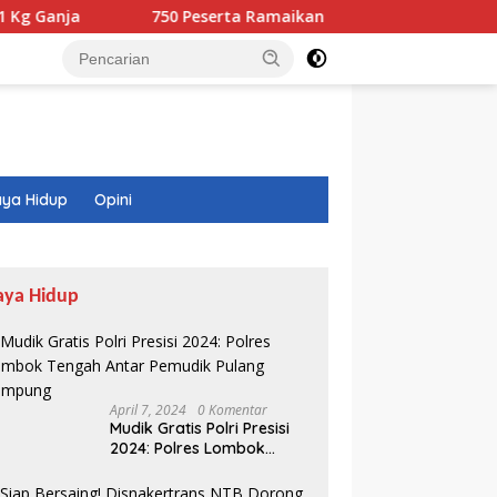
nja
750 Peserta Ramaikan Fun Walk RINJANI BI NTB
ya Hidup
Opini
aya Hidup
April 7, 2024
0 Komentar
wat Boeing 737-800
Kepala Pasar Gunungsari
I
Mudik Gratis Polri Presisi
lincir di BIZAM, Begini
Bingung Dimutasi Lagi: “Saya
D
2024: Polres Lombok
asi Daruratnya
Seperti Diputar-putar”
P
Tengah Antar Pemudik
Pulang Kampung