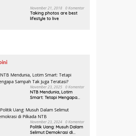
Pesisir Belajar Sejarah
hingga Tanam 1.000
November 21, 2018
0 Komentar
Taking photos are best
Mangrove
lifestyle to live
pini
November 23, 2025
0 Komentar
NTB Mendunia, Lotim
Smart: Tetapi Mengapa
Sampah Tak Juga
Teratasi?
November 23, 2024
0 Komentar
Politik Uang: Musuh Dalam
Selimut Demokrasi di