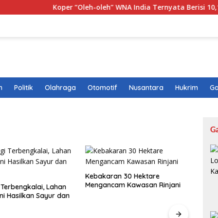
Koper “Oleh-oleh” WNA India Ternyata Berisi 10,1 Kg Ga
n
Politik
Olahraga
Otomotif
Nusantara
Hukrim
Ga
G
Kebakaran 30 Hektare
Mengancam Kawasan Rinjani
 Terbengkalai, Lahan
Pesa
ni Hasilkan Sayur dan
Terge
Simul