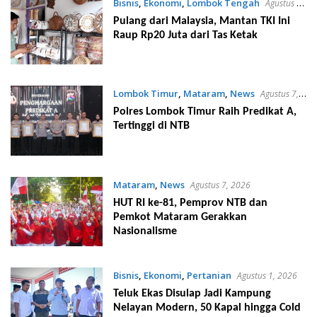
Bisnis
,
Ekonomi
,
Lombok Tengah
Agustus 7,
2026
Pulang dari Malaysia, Mantan TKI Ini
Raup Rp20 Juta dari Tas Ketak
Lombok Timur
,
Mataram
,
News
Agustus 7,
2026
Polres Lombok Timur Raih Predikat A,
Tertinggi di NTB
Mataram
,
News
Agustus 7, 2026
HUT RI ke-81, Pemprov NTB dan
Pemkot Mataram Gerakkan
Nasionalisme
Bisnis
,
Ekonomi
,
Pertanian
Agustus 1, 2026
Teluk Ekas Disulap Jadi Kampung
Nelayan Modern, 50 Kapal hingga Cold