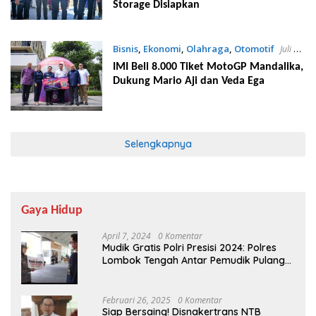
Storage Disiapkan
Bisnis
,
Ekonomi
,
Olahraga
,
Otomotif
Juli 31,
2026
IMI Beli 8.000 Tiket MotoGP Mandalika,
Dukung Mario Aji dan Veda Ega
Selengkapnya
Gaya Hidup
April 7, 2024
0 Komentar
Mudik Gratis Polri Presisi 2024: Polres
Lombok Tengah Antar Pemudik Pulang
Kampung
Februari 26, 2025
0 Komentar
Siap Bersaing! Disnakertrans NTB