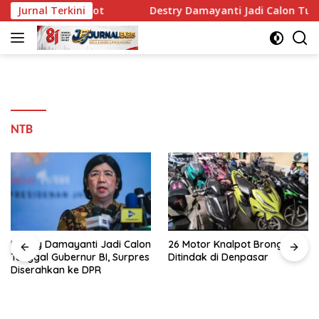
Langsung
ah 3.400 Slot
Jurnal Terkini
Destry Damayanti Jadi Calon Tunggal Gub
ke
konten
NTB
Destry Damayanti Jadi Calon
26 Motor Knalpot Brong
Tunggal Gubernur BI, Surpres
Ditindak di Denpasar
Diserahkan ke DPR