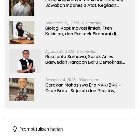
Jawaban Indonesia Atas Kegilaan
Hegemoni Global
September 12, 2025
0 Komentar
Biologi Kopi: Inovasi Ilmiah, Tren
Kekinian, dan Prospek Ekonomi di
Tengah Dinamika Politik Agraria
Agustus 30, 2023
0 Komentar
Rusdianto Samawa, Sosok Anies
Baswedan Harapan Baru Demokrasi
Indonesia
Desember 4, 2025
0 Komentar
Gerakan Mahasiswa Era NKK/BKK –
Orde Baru : Sejarah dan Realitas,
Prompt tulisan harian