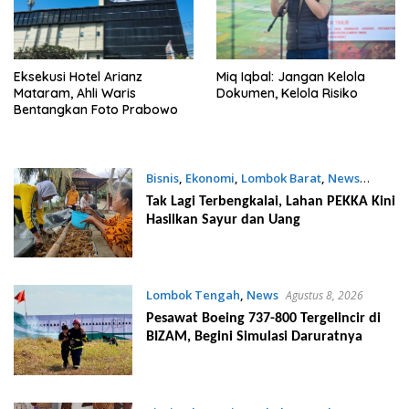
Eksekusi Hotel Arianz
Miq Iqbal: Jangan Kelola
Mataram, Ahli Waris
Dokumen, Kelola Risiko
Bentangkan Foto Prabowo
Bisnis
,
Ekonomi
,
Lombok Barat
,
News
Agustus 8, 2026
Tak Lagi Terbengkalai, Lahan PEKKA Kini
Hasilkan Sayur dan Uang
Lombok Tengah
,
News
Agustus 8, 2026
Pesawat Boeing 737-800 Tergelincir di
BIZAM, Begini Simulasi Daruratnya