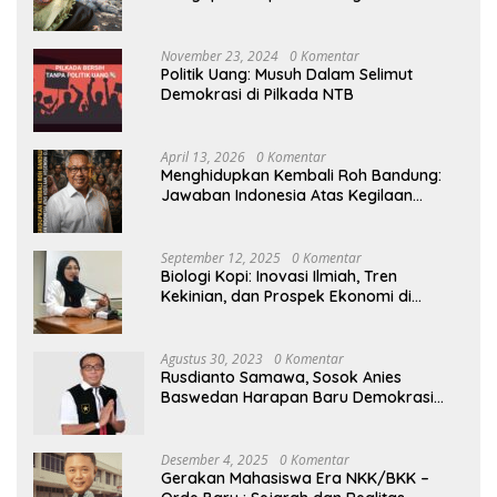
November 23, 2024
0 Komentar
Politik Uang: Musuh Dalam Selimut
Demokrasi di Pilkada NTB
April 13, 2026
0 Komentar
Menghidupkan Kembali Roh Bandung:
Jawaban Indonesia Atas Kegilaan
Hegemoni Global
September 12, 2025
0 Komentar
Biologi Kopi: Inovasi Ilmiah, Tren
Kekinian, dan Prospek Ekonomi di
Tengah Dinamika Politik Agraria
Agustus 30, 2023
0 Komentar
Rusdianto Samawa, Sosok Anies
Baswedan Harapan Baru Demokrasi
Indonesia
Desember 4, 2025
0 Komentar
Gerakan Mahasiswa Era NKK/BKK –