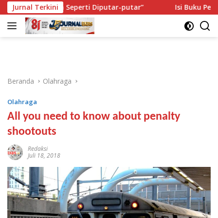
Langsung
: “Saya Seperti Diputar-putar”
Jurnal Terkini
Isi Buku Pelajaran Akan 
ke
konten
Beranda
Olahraga
Olahraga
All you need to know about penalty
shootouts
Redaksi
Juli 18, 2018