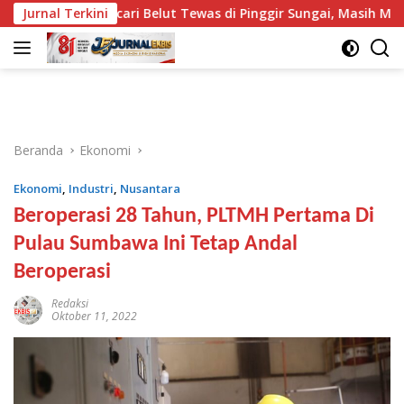
Langsung
Jurnal Terkini
Pencari Belut Tewas di Pinggir Sungai, Masih Menggengga
ke
konten
Beranda
Ekonomi
Ekonomi
,
Industri
,
Nusantara
Beroperasi 28 Tahun, PLTMH Pertama Di
Pulau Sumbawa Ini Tetap Andal
Beroperasi
Redaksi
Oktober 11, 2022