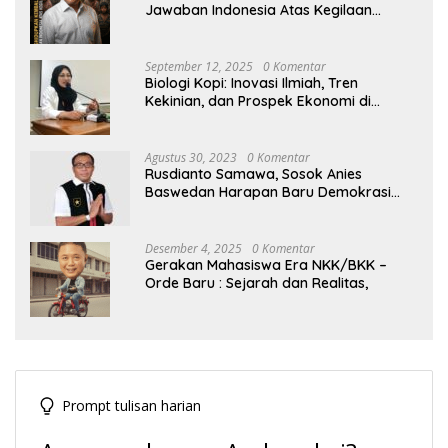
Jawaban Indonesia Atas Kegilaan
Hegemoni Global
September 12, 2025
0 Komentar
Biologi Kopi: Inovasi Ilmiah, Tren
Kekinian, dan Prospek Ekonomi di
Tengah Dinamika Politik Agraria
Agustus 30, 2023
0 Komentar
Rusdianto Samawa, Sosok Anies
Baswedan Harapan Baru Demokrasi
Indonesia
Desember 4, 2025
0 Komentar
Gerakan Mahasiswa Era NKK/BKK –
Orde Baru : Sejarah dan Realitas,
Prompt tulisan harian