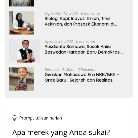
Hegemoni Global
September 12, 2025
0 Komentar
Biologi Kopi: Inovasi Ilmiah, Tren
Kekinian, dan Prospek Ekonomi di
Tengah Dinamika Politik Agraria
Agustus 30, 2023
0 Komentar
Rusdianto Samawa, Sosok Anies
Baswedan Harapan Baru Demokrasi
Indonesia
Desember 4, 2025
0 Komentar
Gerakan Mahasiswa Era NKK/BKK –
Orde Baru : Sejarah dan Realitas,
Prompt tulisan harian
Apa merek yang Anda sukai?