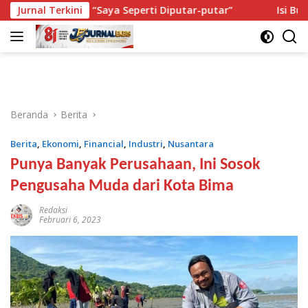
Langsung
i: “Saya Seperti Diputar-putar”
Jurnal Terkini
Isi Buku Pelajaran Aka
ke
konten
Beranda
Berita
Berita
,
Ekonomi
,
Financial
,
Industri
,
Nusantara
Punya Banyak Perusahaan, Ini Sosok
Pengusaha Muda dari Kota Bima
Redaksi
Februari 6, 2023