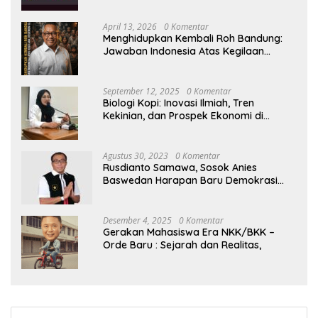
April 13, 2026
0 Komentar
Menghidupkan Kembali Roh Bandung:
Jawaban Indonesia Atas Kegilaan
Hegemoni Global
September 12, 2025
0 Komentar
Biologi Kopi: Inovasi Ilmiah, Tren
Kekinian, dan Prospek Ekonomi di
Tengah Dinamika Politik Agraria
Agustus 30, 2023
0 Komentar
Rusdianto Samawa, Sosok Anies
Baswedan Harapan Baru Demokrasi
Indonesia
Desember 4, 2025
0 Komentar
Gerakan Mahasiswa Era NKK/BKK –
Orde Baru : Sejarah dan Realitas,