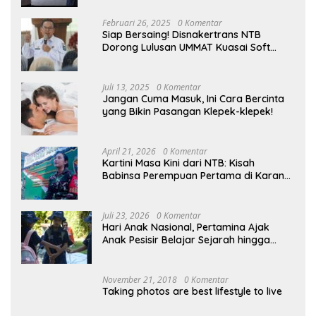
Februari 26, 2025
0 Komentar
Siap Bersaing! Disnakertrans NTB
Dorong Lulusan UMMAT Kuasai Soft
Skills
Juli 13, 2025
0 Komentar
Jangan Cuma Masuk, Ini Cara Bercinta
yang Bikin Pasangan Klepek-klepek!
April 21, 2026
0 Komentar
Kartini Masa Kini dari NTB: Kisah
Babinsa Perempuan Pertama di Karang
Bayan
Juli 23, 2026
0 Komentar
Hari Anak Nasional, Pertamina Ajak
Anak Pesisir Belajar Sejarah hingga
Tanam 1.000 Mangrove
November 21, 2018
0 Komentar
Taking photos are best lifestyle to live