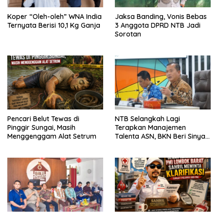
Koper “Oleh-oleh” WNA India
Jaksa Banding, Vonis Bebas
Ternyata Berisi 10,1 Kg Ganja
3 Anggota DPRD NTB Jadi
Sorotan
Pencari Belut Tewas di
NTB Selangkah Lagi
Pinggir Sungai, Masih
Terapkan Manajemen
Menggenggam Alat Setrum
Talenta ASN, BKN Beri Sinyal
Hijau