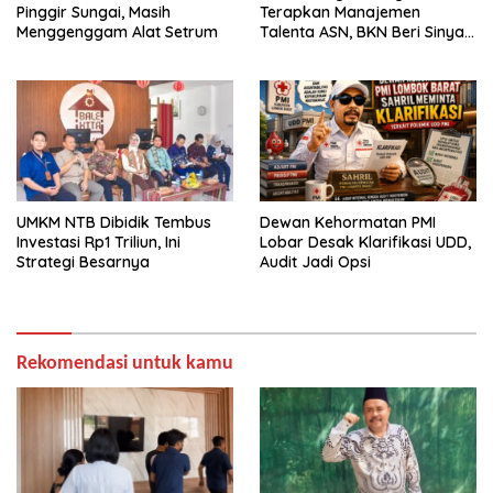
Pinggir Sungai, Masih
Terapkan Manajemen
Menggenggam Alat Setrum
Talenta ASN, BKN Beri Sinyal
Hijau
UMKM NTB Dibidik Tembus
Dewan Kehormatan PMI
Investasi Rp1 Triliun, Ini
Lobar Desak Klarifikasi UDD,
Strategi Besarnya
Audit Jadi Opsi
Rekomendasi untuk kamu