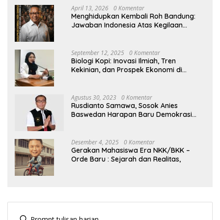
April 13, 2026
0 Komentar
Menghidupkan Kembali Roh Bandung:
Jawaban Indonesia Atas Kegilaan
Hegemoni Global
September 12, 2025
0 Komentar
Biologi Kopi: Inovasi Ilmiah, Tren
Kekinian, dan Prospek Ekonomi di
Tengah Dinamika Politik Agraria
Agustus 30, 2023
0 Komentar
Rusdianto Samawa, Sosok Anies
Baswedan Harapan Baru Demokrasi
Indonesia
Desember 4, 2025
0 Komentar
Gerakan Mahasiswa Era NKK/BKK –
Orde Baru : Sejarah dan Realitas,
Prompt tulisan harian