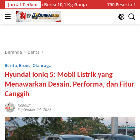
Langsung
rnyata Berisi 10,1 Kg Ganja
Jurnal Terkini
750 Peserta Ramaikan Fun 
ke
konten
Beranda
Berita
Berita
,
Bisnis
,
Olahraga
Hyundai Ioniq 5: Mobil Listrik yang
Menawarkan Desain, Performa, dan Fitur
Canggih
Redaksi
September 24, 2023