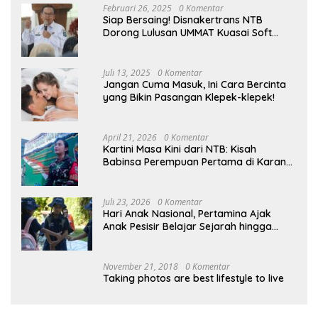
Februari 26, 2025
0 Komentar
Siap Bersaing! Disnakertrans NTB
Dorong Lulusan UMMAT Kuasai Soft
Skills
Juli 13, 2025
0 Komentar
Jangan Cuma Masuk, Ini Cara Bercinta
yang Bikin Pasangan Klepek-klepek!
April 21, 2026
0 Komentar
Kartini Masa Kini dari NTB: Kisah
Babinsa Perempuan Pertama di Karang
Bayan
Juli 23, 2026
0 Komentar
Hari Anak Nasional, Pertamina Ajak
Anak Pesisir Belajar Sejarah hingga
Tanam 1.000 Mangrove
November 21, 2018
0 Komentar
Taking photos are best lifestyle to live