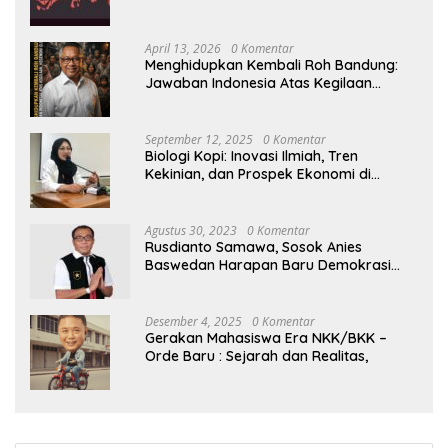
April 13, 2026
0 Komentar
Menghidupkan Kembali Roh Bandung:
Jawaban Indonesia Atas Kegilaan
Hegemoni Global
September 12, 2025
0 Komentar
Biologi Kopi: Inovasi Ilmiah, Tren
Kekinian, dan Prospek Ekonomi di
Tengah Dinamika Politik Agraria
Agustus 30, 2023
0 Komentar
Rusdianto Samawa, Sosok Anies
Baswedan Harapan Baru Demokrasi
Indonesia
Desember 4, 2025
0 Komentar
Gerakan Mahasiswa Era NKK/BKK –
Orde Baru : Sejarah dan Realitas,