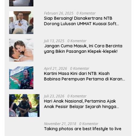
Kampung
Februari 26, 2025
0 Komentar
Siap Bersaing! Disnakertrans NTB
Dorong Lulusan UMMAT Kuasai Soft
Skills
Juli 13, 2025
0 Komentar
Jangan Cuma Masuk, Ini Cara Bercinta
yang Bikin Pasangan Klepek-klepek!
April 21, 2026
0 Komentar
Kartini Masa Kini dari NTB: Kisah
Babinsa Perempuan Pertama di Karang
Bayan
Juli 23, 2026
0 Komentar
Hari Anak Nasional, Pertamina Ajak
Anak Pesisir Belajar Sejarah hingga
Tanam 1.000 Mangrove
November 21, 2018
0 Komentar
Taking photos are best lifestyle to live