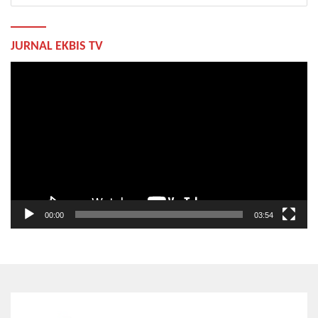
JURNAL EKBIS TV
Pemutar
Video
00:00
03:54