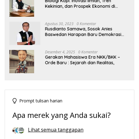
Biologi Kopi: Inovasi Ilmiah, Tren
Kekinian, dan Prospek Ekonomi di
Tengah Dinamika Politik Agraria
Agustus 30, 2023
0 Komentar
Rusdianto Samawa, Sosok Anies
Baswedan Harapan Baru Demokrasi
Indonesia
Desember 4, 2025
0 Komentar
Gerakan Mahasiswa Era NKK/BKK –
Orde Baru : Sejarah dan Realitas,
Prompt tulisan harian
Apa merek yang Anda sukai?
Lihat semua tanggapan