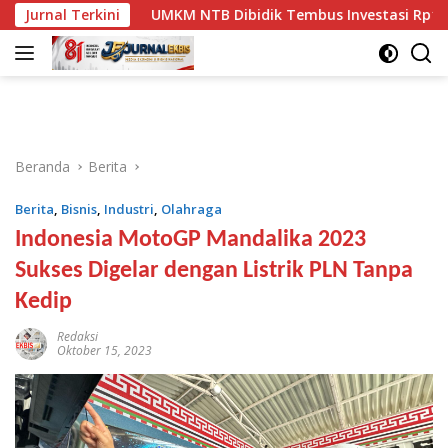
Langsung
Jurnal Terkini
UMKM NTB Dibidik Tembus Investasi Rp1 Triliun, Ini Strat
ke
konten
Beranda
Berita
Berita
,
Bisnis
,
Industri
,
Olahraga
Indonesia MotoGP Mandalika 2023
Sukses Digelar dengan Listrik PLN Tanpa
Kedip
Redaksi
Oktober 15, 2023