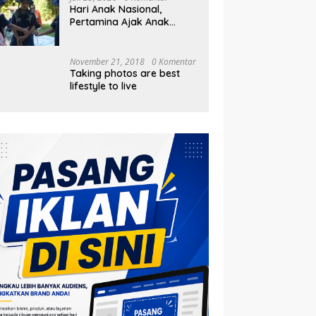
Hari Anak Nasional,
Pertamina Ajak Anak
Pesisir Belajar Sejarah
hingga Tanam 1.000
Mangrove
November 21, 2018
0 Komentar
Taking photos are best
lifestyle to live