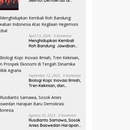
Selimut Demokrasi di
Pilkada NTB
April 13, 2026
0 Komentar
Menghidupkan Kembali
Roh Bandung: Jawaban
Indonesia Atas Kegilaan
Hegemoni Global
September 12, 2025
0 Komentar
Biologi Kopi: Inovasi Ilmiah,
Tren Kekinian, dan
Prospek Ekonomi di
Tengah Dinamika Politik
Agraria
Agustus 30, 2023
0 Komentar
Rusdianto Samawa, Sosok
Anies Baswedan Harapan