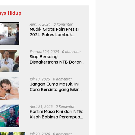
aya Hidup
April 7, 2024
0 Komentar
Mudik Gratis Polri Presisi
2024: Polres Lombok
Tengah Antar Pemudik
Pulang Kampung
Februari 26, 2025
0 Komentar
Siap Bersaing!
Disnakertrans NTB Dorong
Lulusan UMMAT Kuasai
Soft Skills
Juli 13, 2025
0 Komentar
Jangan Cuma Masuk, Ini
Cara Bercinta yang Bikin
Pasangan Klepek-klepek!
April 21, 2026
0 Komentar
Kartini Masa Kini dari NTB:
Kisah Babinsa Perempuan
Pertama di Karang Bayan
Juli 23, 2026
0 Komentar