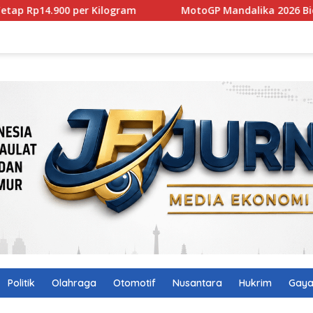
logram
MotoGP Mandalika 2026 Bidik 145 Ribu Penonto
Politik
Olahraga
Otomotif
Nusantara
Hukrim
Gaya