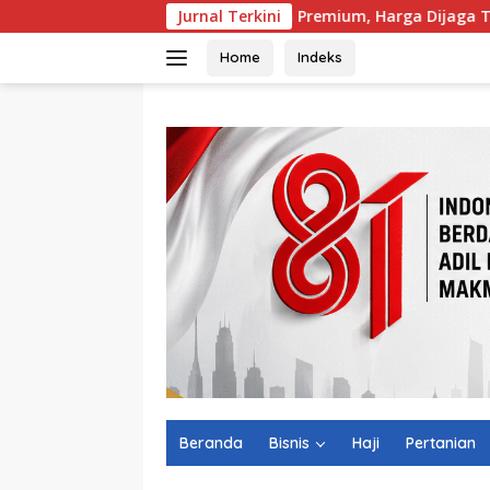
Langsung
si Beras SPHP dan Premium, Harga Dijaga Tetap Rp14.900 per Ki
Jurnal Terkini
ke
konten
Home
Indeks
Beranda
Bisnis
Haji
Pertanian