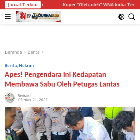
Langsung
ola Risiko
Jurnal Terkini
Koper “Oleh-oleh” WNA India Ternyata Berisi 
ke
konten
Beranda
Berita
Berita
,
Hukrim
Apes! Pengendara Ini Kedapatan
Membawa Sabu Oleh Petugas Lantas
Redaksi
Oktober 21, 2023