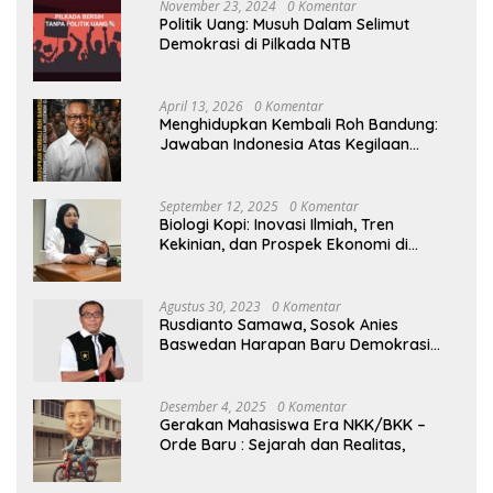
November 23, 2024
0 Komentar
Politik Uang: Musuh Dalam Selimut
Demokrasi di Pilkada NTB
April 13, 2026
0 Komentar
Menghidupkan Kembali Roh Bandung:
Jawaban Indonesia Atas Kegilaan
Hegemoni Global
September 12, 2025
0 Komentar
Biologi Kopi: Inovasi Ilmiah, Tren
Kekinian, dan Prospek Ekonomi di
Tengah Dinamika Politik Agraria
Agustus 30, 2023
0 Komentar
Rusdianto Samawa, Sosok Anies
Baswedan Harapan Baru Demokrasi
Indonesia
Desember 4, 2025
0 Komentar
Gerakan Mahasiswa Era NKK/BKK –
Orde Baru : Sejarah dan Realitas,