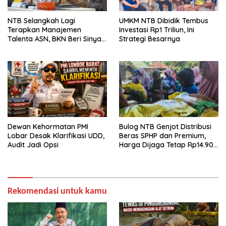
NTB Selangkah Lagi
UMKM NTB Dibidik Tembus
Terapkan Manajemen
Investasi Rp1 Triliun, Ini
Talenta ASN, BKN Beri Sinyal
Strategi Besarnya
Hijau
Dewan Kehormatan PMI
Bulog NTB Genjot Distribusi
Lobar Desak Klarifikasi UDD,
Beras SPHP dan Premium,
Audit Jadi Opsi
Harga Dijaga Tetap Rp14.900
per Kilogram
Rekomendasi untuk kamu