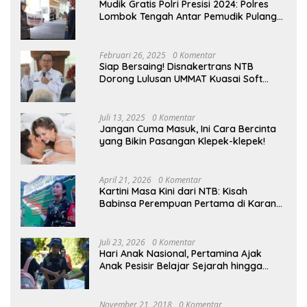
Mudik Gratis Polri Presisi 2024: Polres
Lombok Tengah Antar Pemudik Pulang
Kampung
Februari 26, 2025
0 Komentar
Siap Bersaing! Disnakertrans NTB
Dorong Lulusan UMMAT Kuasai Soft
Skills
Juli 13, 2025
0 Komentar
Jangan Cuma Masuk, Ini Cara Bercinta
yang Bikin Pasangan Klepek-klepek!
April 21, 2026
0 Komentar
Kartini Masa Kini dari NTB: Kisah
Babinsa Perempuan Pertama di Karang
Bayan
Juli 23, 2026
0 Komentar
Hari Anak Nasional, Pertamina Ajak
Anak Pesisir Belajar Sejarah hingga
Tanam 1.000 Mangrove
November 21, 2018
0 Komentar