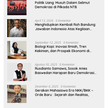
Politik Uang: Musuh Dalam Selimut
Demokrasi di Pilkada NTB
April 13, 2026
0 Komentar
Menghidupkan Kembali Roh Bandung:
Jawaban Indonesia Atas Kegilaan
Hegemoni Global
September 12, 2025
0 Komentar
Biologi Kopi: Inovasi Ilmiah, Tren
Kekinian, dan Prospek Ekonomi di
Tengah Dinamika Politik Agraria
Agustus 30, 2023
0 Komentar
Rusdianto Samawa, Sosok Anies
Baswedan Harapan Baru Demokrasi
Indonesia
Desember 4, 2025
0 Komentar
Gerakan Mahasiswa Era NKK/BKK –
Orde Baru : Sejarah dan Realitas,