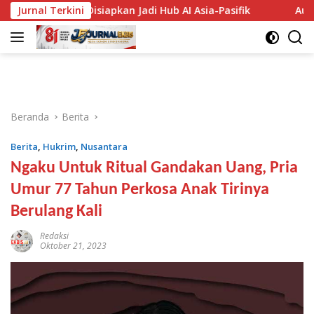
Langsung
nesia Disiapkan Jadi Hub AI Asia-Pasifik
Jurnal Terkini
Audit BTT Rp48
ke
konten
Beranda
Berita
Berita
,
Hukrim
,
Nusantara
Ngaku Untuk Ritual Gandakan Uang, Pria
Umur 77 Tahun Perkosa Anak Tirinya
Berulang Kali
Redaksi
Oktober 21, 2023