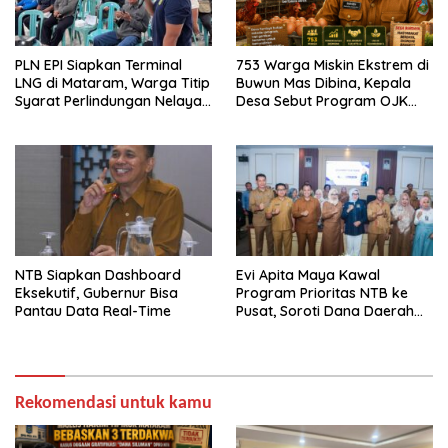
PLN EPI Siapkan Terminal
753 Warga Miskin Ekstrem di
LNG di Mataram, Warga Titip
Buwun Mas Dibina, Kepala
Syarat Perlindungan Nelayan
Desa Sebut Program OJK
dan Lingkungan
Paling Efektif
NTB Siapkan Dashboard
Evi Apita Maya Kawal
Eksekutif, Gubernur Bisa
Program Prioritas NTB ke
Pantau Data Real-Time
Pusat, Soroti Dana Daerah
hingga Satu Data
Rekomendasi untuk kamu