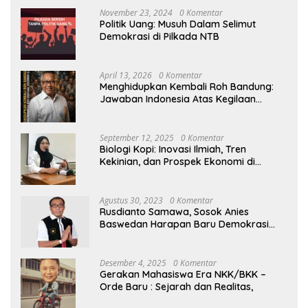
November 23, 2024
0 Komentar
Politik Uang: Musuh Dalam Selimut
Demokrasi di Pilkada NTB
April 13, 2026
0 Komentar
Menghidupkan Kembali Roh Bandung:
Jawaban Indonesia Atas Kegilaan
Hegemoni Global
September 12, 2025
0 Komentar
Biologi Kopi: Inovasi Ilmiah, Tren
Kekinian, dan Prospek Ekonomi di
Tengah Dinamika Politik Agraria
Agustus 30, 2023
0 Komentar
Rusdianto Samawa, Sosok Anies
Baswedan Harapan Baru Demokrasi
Indonesia
Desember 4, 2025
0 Komentar
Gerakan Mahasiswa Era NKK/BKK –
Orde Baru : Sejarah dan Realitas,