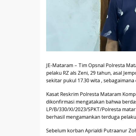
JE-Mataram – Tim Opsnal Polresta Ma
pelaku RZ als Zeni, 29 tahun, asal Jem
sekitar pukul 17.30 wita , sebagaiman
Kasat Reskrim Polresta Mataram Kompo
dikonfirmasi mengatakan bahwa berda
LP/B/330/XI/2023/SPKT/Polresta mata
berhasil mengamankan terduga pelaku RZ
Sebelum korban Aprialdi Putraanur Zo