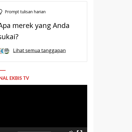
Prompt tulisan harian
Apa merek yang Anda
sukai?
Lihat semua tanggapan
NAL EKBIS TV
utar
o