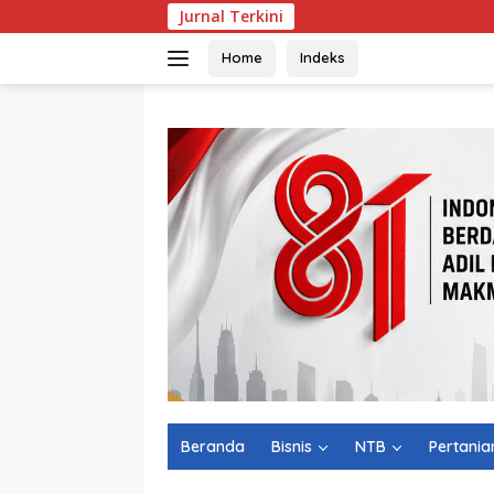
Langsung
Jurnal Terkini
Kepala Pasar
ke
konten
Home
Indeks
Beranda
Bisnis
NTB
Pertania