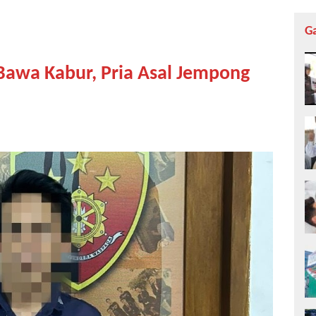
G
awa Kabur, Pria Asal Jempong