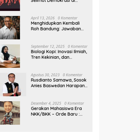
Selimut Demokrasi di
Pilkada NTB
April 13, 2026
0 Komentar
Menghidupkan Kembali
Roh Bandung: Jawaban
Indonesia Atas Kegilaan
Hegemoni Global
September 12, 2025
0 Komentar
Biologi Kopi: Inovasi Ilmiah,
Tren Kekinian, dan
Prospek Ekonomi di
Tengah Dinamika Politik
Agraria
Agustus 30, 2023
0 Komentar
Rusdianto Samawa, Sosok
Anies Baswedan Harapan
Baru Demokrasi Indonesia
Desember 4, 2025
0 Komentar
Gerakan Mahasiswa Era
NKK/BKK – Orde Baru :
Sejarah dan Realitas,