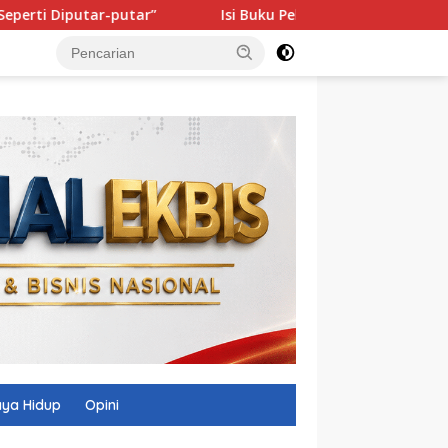
r”
Isi Buku Pelajaran Akan Dirombak, Ini 3 Sorotan Pres
ya Hidup
Opini