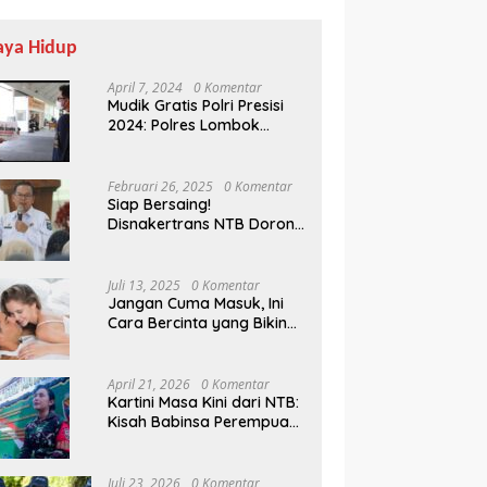
aya Hidup
April 7, 2024
0 Komentar
Mudik Gratis Polri Presisi
2024: Polres Lombok
Tengah Antar Pemudik
Pulang Kampung
Februari 26, 2025
0 Komentar
Siap Bersaing!
Disnakertrans NTB Dorong
Lulusan UMMAT Kuasai
Soft Skills
Juli 13, 2025
0 Komentar
Jangan Cuma Masuk, Ini
Cara Bercinta yang Bikin
Pasangan Klepek-klepek!
April 21, 2026
0 Komentar
Kartini Masa Kini dari NTB:
Kisah Babinsa Perempuan
Pertama di Karang Bayan
Juli 23, 2026
0 Komentar