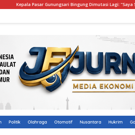
 Gunungsari Bingung Dimutasi Lagi: “Saya Seperti Diputar-puta
n
Politik
Olahraga
Otomotif
Nusantara
Hukrim
Ga