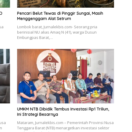
RD
Pencari Belut Tewas di Pinggir Sungai, Masih
Menggenggam Alat Setrum
sa
Lombok barat, Jurnalekbis.com- Seorang pria
berinisial NU alias Amaq N (41), warga Dusun
Embungpas Barat,…
UMKM NTB Dibidik Tembus Investasi Rp1 Triliun,
Ini Strategi Besarnya
Nusa
Mataram, Jurnalekbis.com – Pemerintah Provinsi Nusa
an
Tenggara Barat (NTB) menargetkan investasi sektor