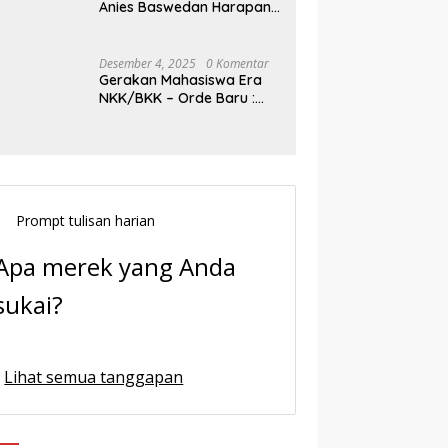
Anies Baswedan Harapan
Baru Demokrasi Indonesia
Desember 4, 2025
0 Komentar
Gerakan Mahasiswa Era
NKK/BKK – Orde Baru :
Sejarah dan Realitas,
Prompt tulisan harian
Apa merek yang Anda
sukai?
Lihat semua tanggapan