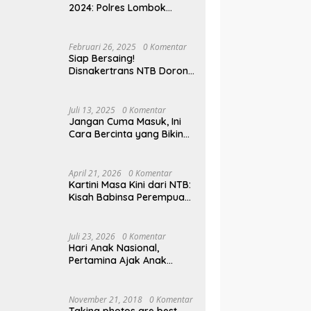
2024: Polres Lombok
Tengah Antar Pemudik
Pulang Kampung
Februari 26, 2025
0 Komentar
Siap Bersaing!
Disnakertrans NTB Dorong
Lulusan UMMAT Kuasai
Soft Skills
Juli 13, 2025
0 Komentar
Jangan Cuma Masuk, Ini
Cara Bercinta yang Bikin
Pasangan Klepek-klepek!
April 21, 2026
0 Komentar
Kartini Masa Kini dari NTB:
Kisah Babinsa Perempuan
Pertama di Karang Bayan
Juli 23, 2026
0 Komentar
Hari Anak Nasional,
Pertamina Ajak Anak
Pesisir Belajar Sejarah
hingga Tanam 1.000
Mangrove
November 21, 2018
0 Komentar