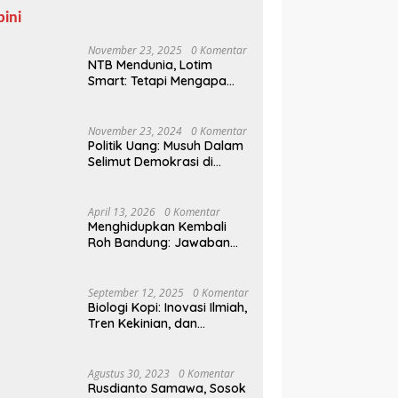
pini
November 23, 2025
0 Komentar
NTB Mendunia, Lotim
Smart: Tetapi Mengapa
Sampah Tak Juga
Teratasi?
November 23, 2024
0 Komentar
Politik Uang: Musuh Dalam
Selimut Demokrasi di
Pilkada NTB
April 13, 2026
0 Komentar
Menghidupkan Kembali
Roh Bandung: Jawaban
Indonesia Atas Kegilaan
Hegemoni Global
September 12, 2025
0 Komentar
Biologi Kopi: Inovasi Ilmiah,
Tren Kekinian, dan
Prospek Ekonomi di
Tengah Dinamika Politik
Agraria
Agustus 30, 2023
0 Komentar
Rusdianto Samawa, Sosok