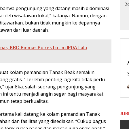
n bahwa pengunjung yang datang masih didominasi
si oleh wisatawan lokal,” katanya. Namun, dengan
ditawarkan, bukan tidak mungkin ke depannya
tawan dari luar daerah.
mas, KBO Binmas Polres Lotim IPDA Lalu
mbuat kolam pemandian Tanak Beak semakin
ng gratis. “Terlebih penting lagi kita tidak perlu
ia,” ujar Eka, salah seorang pengunjung yang
 ini tentu menjadi angin segar bagi masyarakat
mun tetap berkualitas.
ertama kali datang ke kolam pemandian Tanak
JUR
an dan fasilitas yang disediakan. “Cukup bagus
n terik cuaca panas dan makan juga enak-enak,”