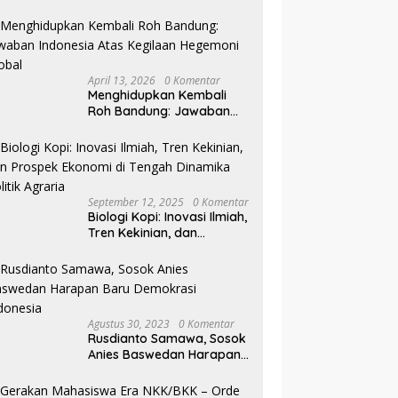
Pilkada NTB
April 13, 2026
0 Komentar
Menghidupkan Kembali
Roh Bandung: Jawaban
Indonesia Atas Kegilaan
Hegemoni Global
September 12, 2025
0 Komentar
Biologi Kopi: Inovasi Ilmiah,
Tren Kekinian, dan
Prospek Ekonomi di
Tengah Dinamika Politik
Agraria
Agustus 30, 2023
0 Komentar
Rusdianto Samawa, Sosok
Anies Baswedan Harapan
Baru Demokrasi Indonesia