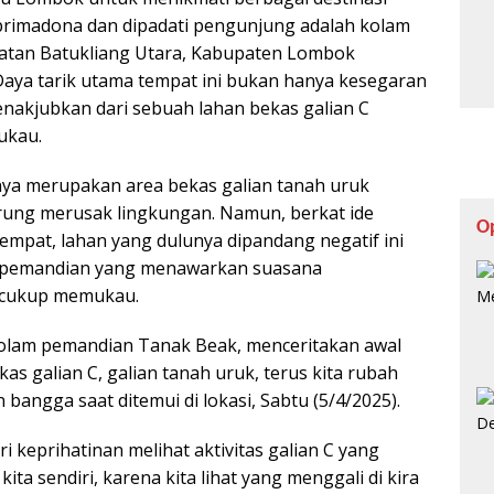
i primadona dan dipadati pengunjung adalah kolam
atan Batukliang Utara, Kabupaten Lombok
aya tarik utama tempat ini bukan hanya kesegaran
enakjubkan dari sebuah lahan bekas galian C
ukau.
ya merupakan area bekas galian tanah uruk
erung merusak lingkungan. Namun, berkat ide
O
etempat, lahan yang dulunya dipandang negatif ini
ta pemandian yang menawarkan suasana
 cukup memukau.
 kolam pemandian Tanak Beak, menceritakan awal
bekas galian C, galian tanah uruk, terus kita rubah
bangga saat ditemui di lokasi, Sabtu (5/4/2025).
i keprihatinan melihat aktivitas galian C yang
ta sendiri, karena kita lihat yang menggali di kira