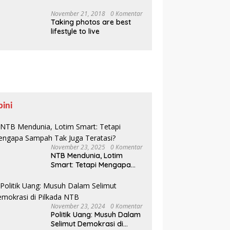
Pesisir Belajar Sejarah
hingga Tanam 1.000
November 21, 2018
0 Komentar
Taking photos are best
Mangrove
lifestyle to live
pini
November 23, 2025
0 Komentar
NTB Mendunia, Lotim
Smart: Tetapi Mengapa
Sampah Tak Juga
Teratasi?
November 23, 2024
0 Komentar
Politik Uang: Musuh Dalam
Selimut Demokrasi di