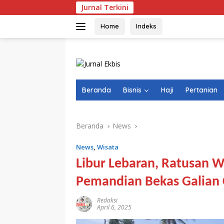
Langsung
Jurnal Terkini
Video Jerike
ke
konten
Home
Indeks
Beranda
Bisnis
Haji
Pertanian
Beranda
News
News
,
Wisata
Libur Lebaran, Ratusan 
Pemandian Bekas Galian
Redaksi
April 6, 2025