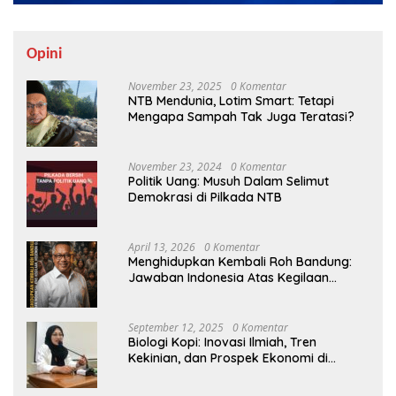
Opini
November 23, 2025
0 Komentar
NTB Mendunia, Lotim Smart: Tetapi
Mengapa Sampah Tak Juga Teratasi?
November 23, 2024
0 Komentar
Politik Uang: Musuh Dalam Selimut
Demokrasi di Pilkada NTB
April 13, 2026
0 Komentar
Menghidupkan Kembali Roh Bandung:
Jawaban Indonesia Atas Kegilaan
Hegemoni Global
September 12, 2025
0 Komentar
Biologi Kopi: Inovasi Ilmiah, Tren
Kekinian, dan Prospek Ekonomi di
Tengah Dinamika Politik Agraria