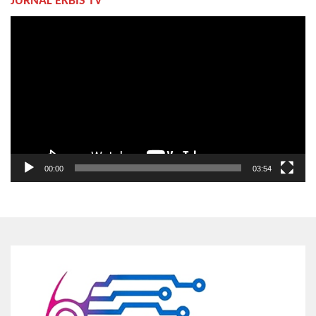
JURNAL EKBIS TV
Pemutar
Video
00:00
03:54