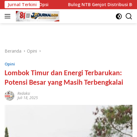
Langsung
i Opsi
Jurnal Terkini
Bulog NTB Genjot Distribusi Beras SPHP dan Pr
ke
konten
Beranda
Opini
Opini
Lombok Timur dan Energi Terbarukan:
Potensi Besar yang Masih Terbengkalai
Redaksi
Juli 18, 2025