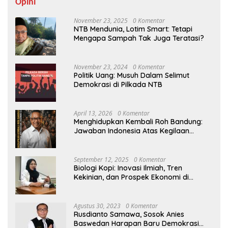
Opini
November 23, 2025
0 Komentar
NTB Mendunia, Lotim Smart: Tetapi
Mengapa Sampah Tak Juga Teratasi?
November 23, 2024
0 Komentar
Politik Uang: Musuh Dalam Selimut
Demokrasi di Pilkada NTB
April 13, 2026
0 Komentar
Menghidupkan Kembali Roh Bandung:
Jawaban Indonesia Atas Kegilaan
Hegemoni Global
September 12, 2025
0 Komentar
Biologi Kopi: Inovasi Ilmiah, Tren
Kekinian, dan Prospek Ekonomi di
Tengah Dinamika Politik Agraria
Agustus 30, 2023
0 Komentar
Rusdianto Samawa, Sosok Anies
Baswedan Harapan Baru Demokrasi