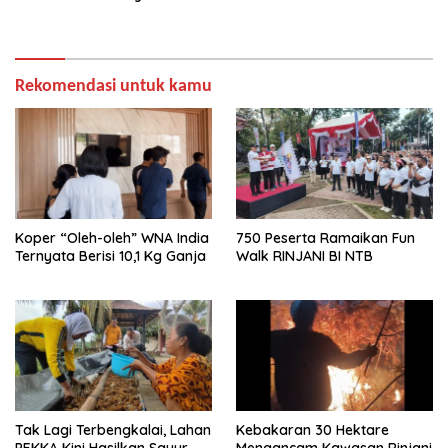
Rekomendasi untuk kamu
Koper “Oleh-oleh” WNA India
750 Peserta Ramaikan Fun
Ternyata Berisi 10,1 Kg Ganja
Walk RINJANI BI NTB
Tak Lagi Terbengkalai, Lahan
Kebakaran 30 Hektare
PEKKA Kini Hasilkan Sayur
Mengancam Kawasan Rinjani