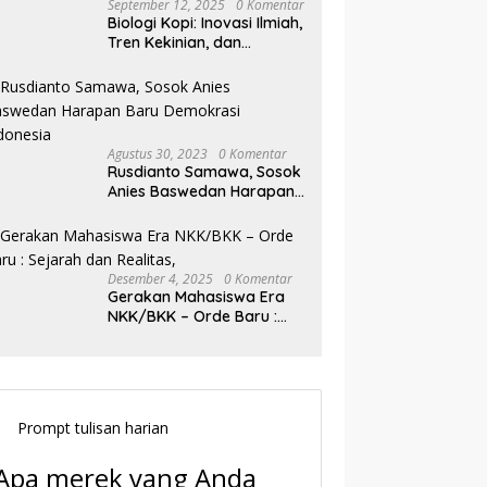
September 12, 2025
0 Komentar
Biologi Kopi: Inovasi Ilmiah,
Tren Kekinian, dan
Prospek Ekonomi di
Tengah Dinamika Politik
Agraria
Agustus 30, 2023
0 Komentar
Rusdianto Samawa, Sosok
Anies Baswedan Harapan
Baru Demokrasi Indonesia
Desember 4, 2025
0 Komentar
Gerakan Mahasiswa Era
NKK/BKK – Orde Baru :
Sejarah dan Realitas,
Prompt tulisan harian
Apa merek yang Anda