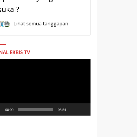
sukai?
Lihat semua tanggapan
NAL EKBIS TV
utar
o
00:00
03:54