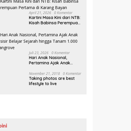
April 21, 2026
0 Komentar
Kartini Masa Kini dari NTB:
Kisah Babinsa Perempuan
Pertama di Karang Bayan
Juli 23, 2026
0 Komentar
Hari Anak Nasional,
Pertamina Ajak Anak
Pesisir Belajar Sejarah
hingga Tanam 1.000
November 21, 2018
0 Komentar
Taking photos are best
Mangrove
lifestyle to live
pini