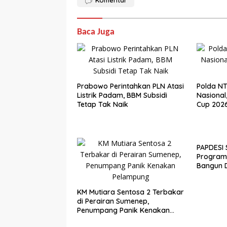
Komentar
Baca Juga
Prabowo Perintahkan PLN Atasi
Polda N
Listrik Padam, BBM Subsidi
Nasional,
Tetap Tak Naik
Cup 202
PAPDESI 
Program
Bangun 
Indonesi
Strateg
KM Mutiara Sentosa 2 Terbakar
Desa Men
di Perairan Sumenep,
2045
Penumpang Panik Kenakan
Pelampung