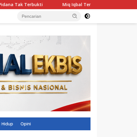
Miq Iqbal Temukan Model SMK yang Hampir 100 Persen
 Hidup
Opini