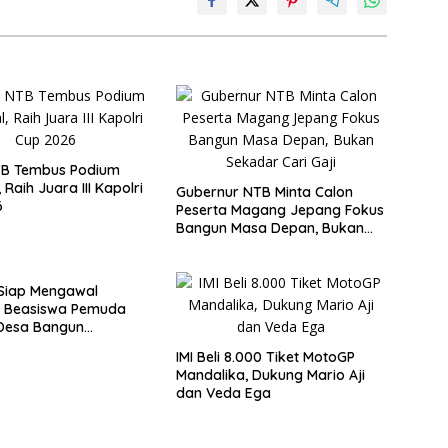
TB Tembus Podium
 Raih Juara III Kapolri
Gubernur NTB Minta Calon
6
Peserta Magang Jepang Fokus
Bangun Masa Depan, Bukan
Sekadar Cari Gaji
Siap Mengawal
 Beasiswa Pemuda
Desa Bangun
a sebagai Investasi
IMI Beli 8.000 Tiket MotoGP
is Membangun SDM
Mandalika, Dukung Mario Aji
uju Indonesia Emas
dan Veda Ega