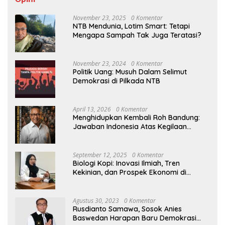
November 23, 2025
0 Komentar
NTB Mendunia, Lotim Smart: Tetapi
Mengapa Sampah Tak Juga Teratasi?
November 23, 2024
0 Komentar
Politik Uang: Musuh Dalam Selimut
Demokrasi di Pilkada NTB
April 13, 2026
0 Komentar
Menghidupkan Kembali Roh Bandung:
Jawaban Indonesia Atas Kegilaan
Hegemoni Global
September 12, 2025
0 Komentar
Biologi Kopi: Inovasi Ilmiah, Tren
Kekinian, dan Prospek Ekonomi di
Tengah Dinamika Politik Agraria
Agustus 30, 2023
0 Komentar
Rusdianto Samawa, Sosok Anies
Baswedan Harapan Baru Demokrasi