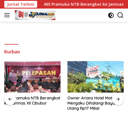
Langsung
enpasar
Jurnal Terkini
465 Pramuka NTB Berangkat ke Jamnas XII Cibu
ke
konten
Kurban
465 Pramuka NTB Berangkat
Owner Arianz Hotel Mataram
ke Jamnas XII Cibubur
Mengaku Dihalangi Bayar
Utang Rp17 Miliar