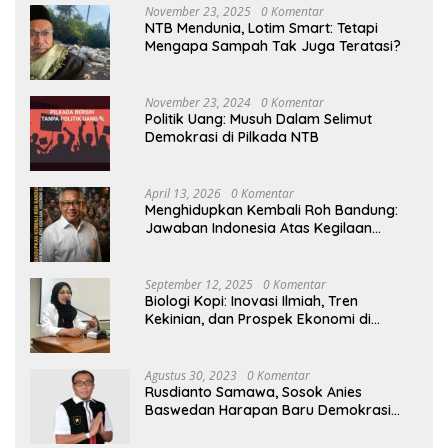
November 23, 2025
0 Komentar
NTB Mendunia, Lotim Smart: Tetapi
Mengapa Sampah Tak Juga Teratasi?
November 23, 2024
0 Komentar
Politik Uang: Musuh Dalam Selimut
Demokrasi di Pilkada NTB
April 13, 2026
0 Komentar
Menghidupkan Kembali Roh Bandung:
Jawaban Indonesia Atas Kegilaan
Hegemoni Global
September 12, 2025
0 Komentar
Biologi Kopi: Inovasi Ilmiah, Tren
Kekinian, dan Prospek Ekonomi di
Tengah Dinamika Politik Agraria
Agustus 30, 2023
0 Komentar
Rusdianto Samawa, Sosok Anies
Baswedan Harapan Baru Demokrasi
Indonesia