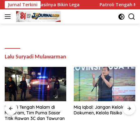
Langsung
 Mataram, Hasilnya Bikin Lega
Jurnal Terkini
Patroli Tengah Malam 
ke
konten
Lalu Suryadi Mulawarman
Patroli Tengah Malam di
Miq Iqbal: Jangan Kelola
Mataram, Tim Puma Sasar
Dokumen, Kelola Risiko
Titik Rawan 3C dan Tawuran