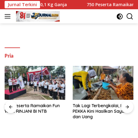
Langsung
yata Berisi 10,1 Kg Ganja
Jurnal Terkini
750 Peserta Ramaikan Fun Wa
ke
konten
Pria
750 Peserta Ramaikan Fun
Tak Lagi Terbengkalai, Lahan
Walk RINJANI BI NTB
PEKKA Kini Hasilkan Sayur
dan Uang