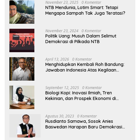
November 23, 2025
0 Komentar
NTB Mendunia, Lotim Smart: Tetapi
Mengapa Sampah Tak Juga Teratasi?
November 23, 2024
0 Komentar
Politik Uang: Musuh Dalam Selimut
Demokrasi di Pilkada NTB
April 13, 2026
0 Komentar
Menghidupkan Kembali Roh Bandung:
Jawaban Indonesia Atas Kegilaan
Hegemoni Global
September 12, 2025
0 Komentar
Biologi Kopi: Inovasi Ilmiah, Tren
Kekinian, dan Prospek Ekonomi di
Tengah Dinamika Politik Agraria
Agustus 30, 2023
0 Komentar
Rusdianto Samawa, Sosok Anies
Baswedan Harapan Baru Demokrasi
Indonesia