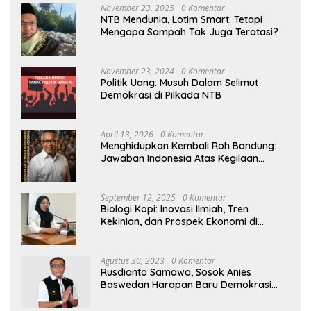
November 23, 2025
0 Komentar
NTB Mendunia, Lotim Smart: Tetapi
Mengapa Sampah Tak Juga Teratasi?
November 23, 2024
0 Komentar
Politik Uang: Musuh Dalam Selimut
Demokrasi di Pilkada NTB
April 13, 2026
0 Komentar
Menghidupkan Kembali Roh Bandung:
Jawaban Indonesia Atas Kegilaan
Hegemoni Global
September 12, 2025
0 Komentar
Biologi Kopi: Inovasi Ilmiah, Tren
Kekinian, dan Prospek Ekonomi di
Tengah Dinamika Politik Agraria
Agustus 30, 2023
0 Komentar
Rusdianto Samawa, Sosok Anies
Baswedan Harapan Baru Demokrasi
Indonesia