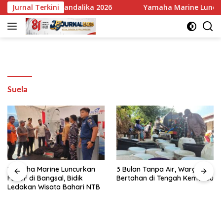
Langsung
if di ARRC Mandalika 2026
Jurnal Terkini
Yamaha Marine Luncurkan F30
ke
konten
Suela
Yamaha Marine Luncurkan
3 Bulan Tanpa Air, Warga
F300F di Bangsal, Bidik
Bertahan di Tengah Kemarau
Ledakan Wisata Bahari NTB