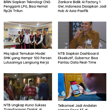
BRIN Siapkan Teknologi CNG
Zankore Bidik AI Factory 1
Pengganti LPG, Bisa Hemat
GW, Indonesia Disiapkan Jadi
Rp26 Triliun
Hub AI Asia-Pasifik
Miq Iqbal Temukan Model
NTB Siapkan Dashboard
SMK yang Hampir 100 Persen
Eksekutif, Gubernur Bisa
Lulusannya Langsung Kerja
Pantau Data Real-Time
NTB Ungkap Kunci Sukses
Telkomsel Jadi Andalan
Transformasi Digital, AI
Warga Desa 3T di