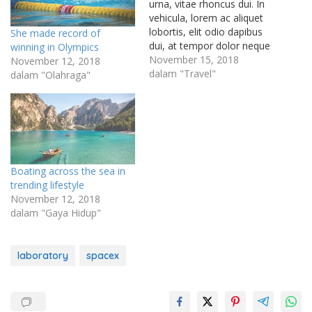
urna, vitae rhoncus dui. In
vehicula, lorem ac aliquet
lobortis, elit odio dapibus
She made record of
dui, at tempor dolor neque
winning in Olympics
in enim. Integer tincidunt
November 15, 2018
November 12, 2018
sapien eu elit malesuada
dalam "Travel"
dalam "Olahraga"
dignissim. Nunc ultrices eu
magna nec consequat.
Proin eget lectus faucibus,
vehicula mi id, rutrum nisi.
Suspendisse in vestibulum
ligula. Nunc…
Boating across the sea in
trending lifestyle
November 12, 2018
dalam "Gaya Hidup"
laboratory
spacex