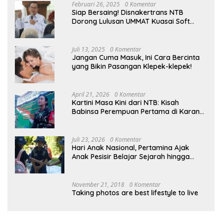
Februari 26, 2025
0 Komentar
Siap Bersaing! Disnakertrans NTB
Dorong Lulusan UMMAT Kuasai Soft
Skills
Juli 13, 2025
0 Komentar
Jangan Cuma Masuk, Ini Cara Bercinta
yang Bikin Pasangan Klepek-klepek!
April 21, 2026
0 Komentar
Kartini Masa Kini dari NTB: Kisah
Babinsa Perempuan Pertama di Karang
Bayan
Juli 23, 2026
0 Komentar
Hari Anak Nasional, Pertamina Ajak
Anak Pesisir Belajar Sejarah hingga
Tanam 1.000 Mangrove
November 21, 2018
0 Komentar
Taking photos are best lifestyle to live