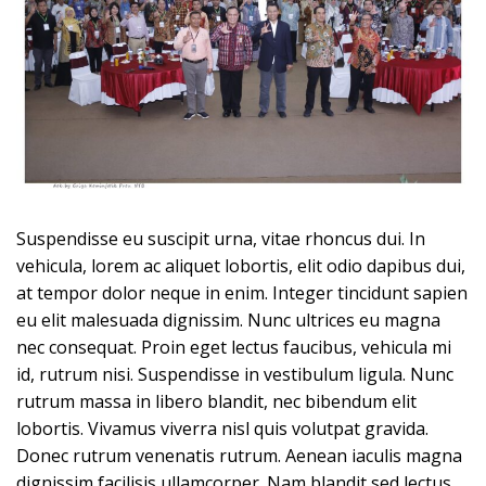
Suspendisse eu suscipit urna, vitae rhoncus dui. In
vehicula, lorem ac aliquet lobortis, elit odio dapibus dui,
at tempor dolor neque in enim. Integer tincidunt sapien
eu elit malesuada dignissim. Nunc ultrices eu magna
nec consequat. Proin eget lectus faucibus, vehicula mi
id, rutrum nisi. Suspendisse in vestibulum ligula. Nunc
rutrum massa in libero blandit, nec bibendum elit
lobortis. Vivamus viverra nisl quis volutpat gravida.
Donec rutrum venenatis rutrum. Aenean iaculis magna
dignissim facilisis ullamcorper. Nam blandit sed lectus