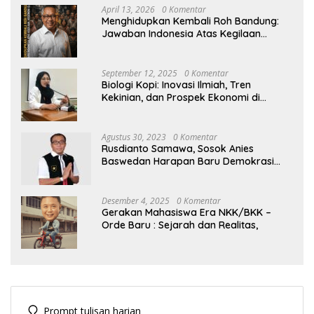
April 13, 2026
0 Komentar
Menghidupkan Kembali Roh Bandung:
Jawaban Indonesia Atas Kegilaan
Hegemoni Global
September 12, 2025
0 Komentar
Biologi Kopi: Inovasi Ilmiah, Tren
Kekinian, dan Prospek Ekonomi di
Tengah Dinamika Politik Agraria
Agustus 30, 2023
0 Komentar
Rusdianto Samawa, Sosok Anies
Baswedan Harapan Baru Demokrasi
Indonesia
Desember 4, 2025
0 Komentar
Gerakan Mahasiswa Era NKK/BKK –
Orde Baru : Sejarah dan Realitas,
Prompt tulisan harian