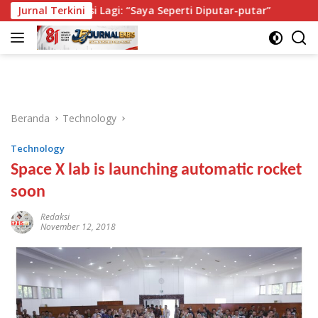
Langsung
mutasi Lagi: “Saya Seperti Diputar-putar”
Jurnal Terkini
Isi Buku Pel
ke
konten
Beranda
Technology
Technology
Space X lab is launching automatic rocket
soon
Redaksi
November 12, 2018