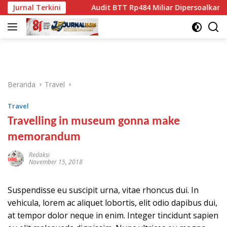
Langsung
asifik
Jurnal Terkini
Audit BTT Rp484 Miliar Dipersoalkan, Demokrat
ke
konten
Beranda
Travel
Travel
Travelling in museum gonna make
memorandum
Redaksi
November 15, 2018
Suspendisse eu suscipit urna, vitae rhoncus dui. In
vehicula, lorem ac aliquet lobortis, elit odio dapibus dui,
at tempor dolor neque in enim. Integer tincidunt sapien