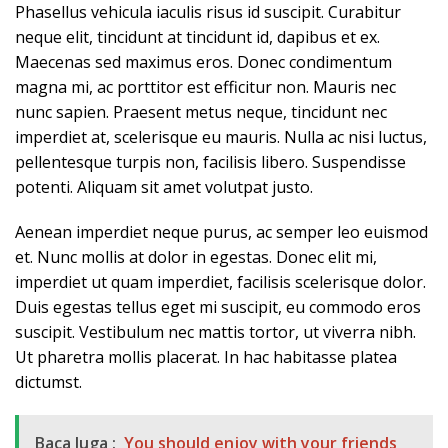
Phasellus vehicula iaculis risus id suscipit. Curabitur
neque elit, tincidunt at tincidunt id, dapibus et ex.
Maecenas sed maximus eros. Donec condimentum
magna mi, ac porttitor est efficitur non. Mauris nec
nunc sapien. Praesent metus neque, tincidunt nec
imperdiet at, scelerisque eu mauris. Nulla ac nisi luctus,
pellentesque turpis non, facilisis libero. Suspendisse
potenti. Aliquam sit amet volutpat justo.
Aenean imperdiet neque purus, ac semper leo euismod
et. Nunc mollis at dolor in egestas. Donec elit mi,
imperdiet ut quam imperdiet, facilisis scelerisque dolor.
Duis egestas tellus eget mi suscipit, eu commodo eros
suscipit. Vestibulum nec mattis tortor, ut viverra nibh.
Ut pharetra mollis placerat. In hac habitasse platea
dictumst.
Baca Juga :
You should enjoy with your friends