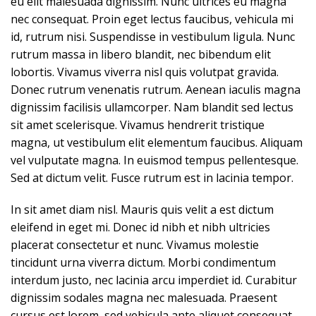
eu elit malesuada dignissim. Nunc ultrices eu magna
nec consequat. Proin eget lectus faucibus, vehicula mi
id, rutrum nisi. Suspendisse in vestibulum ligula. Nunc
rutrum massa in libero blandit, nec bibendum elit
lobortis. Vivamus viverra nisl quis volutpat gravida.
Donec rutrum venenatis rutrum. Aenean iaculis magna
dignissim facilisis ullamcorper. Nam blandit sed lectus
sit amet scelerisque. Vivamus hendrerit tristique
magna, ut vestibulum elit elementum faucibus. Aliquam
vel vulputate magna. In euismod tempus pellentesque.
Sed at dictum velit. Fusce rutrum est in lacinia tempor.
In sit amet diam nisl. Mauris quis velit a est dictum
eleifend in eget mi. Donec id nibh et nibh ultricies
placerat consectetur et nunc. Vivamus molestie
tincidunt urna viverra dictum. Morbi condimentum
interdum justo, nec lacinia arcu imperdiet id. Curabitur
dignissim sodales magna nec malesuada. Praesent
cursus est lorem, sed vehicula ante aliquet consequat.