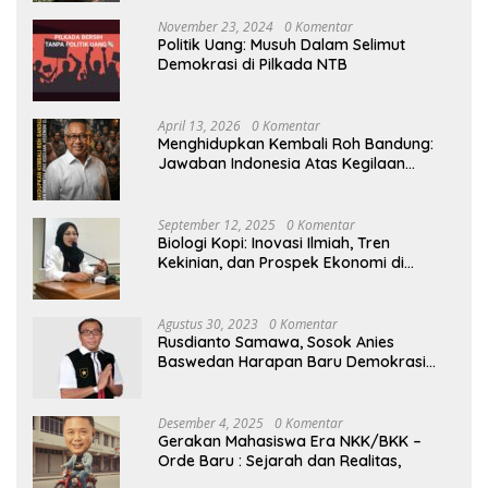
November 23, 2024
0 Komentar
Politik Uang: Musuh Dalam Selimut
Demokrasi di Pilkada NTB
April 13, 2026
0 Komentar
Menghidupkan Kembali Roh Bandung:
Jawaban Indonesia Atas Kegilaan
Hegemoni Global
September 12, 2025
0 Komentar
Biologi Kopi: Inovasi Ilmiah, Tren
Kekinian, dan Prospek Ekonomi di
Tengah Dinamika Politik Agraria
Agustus 30, 2023
0 Komentar
Rusdianto Samawa, Sosok Anies
Baswedan Harapan Baru Demokrasi
Indonesia
Desember 4, 2025
0 Komentar
Gerakan Mahasiswa Era NKK/BKK –
Orde Baru : Sejarah dan Realitas,