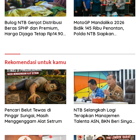
Bulog NTB Genjot Distribusi
MotoGP Mandalika 2026
Beras SPHP dan Premium,
Bidik 145 Ribu Penonton,
Harga Dijaga Tetap Rp14.900
Polda NTB Siapkan
per Kilogram
Pengamanan Total
Rekomendasi untuk kamu
Pencari Belut Tewas di
NTB Selangkah Lagi
Pinggir Sungai, Masih
Terapkan Manajemen
Menggenggam Alat Setrum
Talenta ASN, BKN Beri Sinyal
Hijau