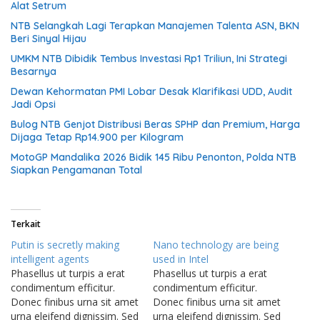
Alat Setrum
NTB Selangkah Lagi Terapkan Manajemen Talenta ASN, BKN
Beri Sinyal Hijau
UMKM NTB Dibidik Tembus Investasi Rp1 Triliun, Ini Strategi
Besarnya
Dewan Kehormatan PMI Lobar Desak Klarifikasi UDD, Audit
Jadi Opsi
Bulog NTB Genjot Distribusi Beras SPHP dan Premium, Harga
Dijaga Tetap Rp14.900 per Kilogram
MotoGP Mandalika 2026 Bidik 145 Ribu Penonton, Polda NTB
Siapkan Pengamanan Total
Terkait
Putin is secretly making
Nano technology are being
intelligent agents
used in Intel
Phasellus ut turpis a erat
Phasellus ut turpis a erat
condimentum efficitur.
condimentum efficitur.
Donec finibus urna sit amet
Donec finibus urna sit amet
urna eleifend dignissim. Sed
urna eleifend dignissim. Sed