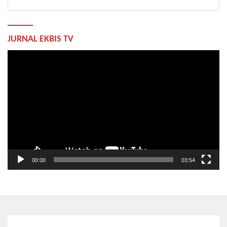
JURNAL EKBIS TV
Pemutar
Video
00:00
03:54