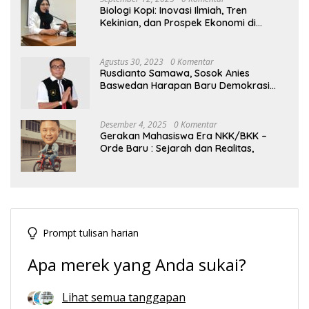
Biologi Kopi: Inovasi Ilmiah, Tren
Kekinian, dan Prospek Ekonomi di
Tengah Dinamika Politik Agraria
Agustus 30, 2023
0 Komentar
Rusdianto Samawa, Sosok Anies
Baswedan Harapan Baru Demokrasi
Indonesia
Desember 4, 2025
0 Komentar
Gerakan Mahasiswa Era NKK/BKK –
Orde Baru : Sejarah dan Realitas,
Prompt tulisan harian
Apa merek yang Anda sukai?
Lihat semua tanggapan