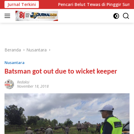
Langsung
liknya
Jurnal Terkini
Pencari Belut Tewas di Pinggir Sungai, Masih 
ke
konten
Beranda
Nusantara
Nusantara
Batsman got out due to wicket keeper
Redaksi
November 18, 2018