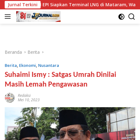
Langsung
PLN EPI Siapkan Terminal LNG di Mataram, Warga Titip Syarat
Jurnal Terkini
ke
konten
Beranda
Berita
Berita
,
Ekonomi
,
Nusantara
Suhaimi Ismy : Satgas Umrah Dinilai
Masih Lemah Pengawasan
Redaksi
Mei 10, 2023