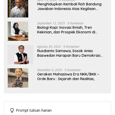
Menghidupkan Kembali Roh Bandung:
Jawaban Indonesia Atas Kegilaan
Hegemoni Global
September 12, 2025
0 Komentar
Biologi Kopi: Inovasi Ilmiah, Tren
Kekinian, dan Prospek Ekonomi di
Tengah Dinamika Politik Agraria
Agustus 30, 2023
0 Komentar
Rusdianto Samawa, Sosok Anies
Baswedan Harapan Baru Demokrasi
Indonesia
Desember 4, 2025
0 Komentar
Gerakan Mahasiswa Era NKK/BKK –
Orde Baru : Sejarah dan Realitas,
Prompt tulisan harian