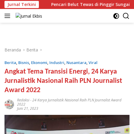
Langsung
aliknya
Jurnal Terkini
Pencari Belut Tewas di Pinggir Sungai, Masih
ke
konten
Beranda
Berita
Berita
,
Bisnis
,
Ekonomi
,
Industri
,
Nusantara
,
Viral
Angkat Tema Transisi Energi, 24 Karya
Jurnalistik Nasional Raih PLN Journalist
Award 2022
Redaksi
-
24 Karya Jurnalistik Nasional Raih PLN Journalist Award
2022
Juni 21, 2023