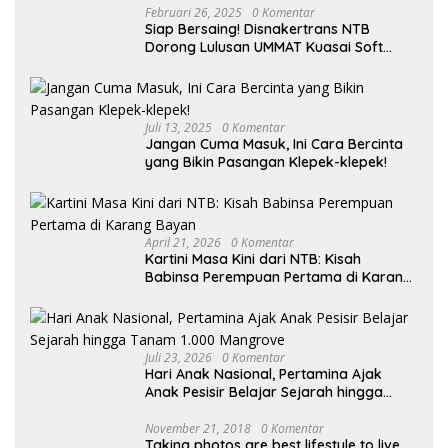
Februari 26, 2025
0 Komentar
Siap Bersaing! Disnakertrans NTB
Dorong Lulusan UMMAT Kuasai Soft
Skills
Juli 13, 2025
0 Komentar
Jangan Cuma Masuk, Ini Cara Bercinta
yang Bikin Pasangan Klepek-klepek!
April 21, 2026
0 Komentar
Kartini Masa Kini dari NTB: Kisah
Babinsa Perempuan Pertama di Karang
Bayan
Juli 23, 2026
0 Komentar
Hari Anak Nasional, Pertamina Ajak
Anak Pesisir Belajar Sejarah hingga
Tanam 1.000 Mangrove
November 21, 2018
0 Komentar
Taking photos are best lifestyle to live