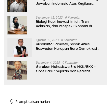
Jawaban Indonesia Atas Kegilaan
Hegemoni Global
September 12, 2025
0 Komentar
Biologi Kopi: Inovasi Ilmiah, Tren
Kekinian, dan Prospek Ekonomi di
Tengah Dinamika Politik Agraria
Agustus 30, 2023
0 Komentar
Rusdianto Samawa, Sosok Anies
Baswedan Harapan Baru Demokrasi
Indonesia
Desember 4, 2025
0 Komentar
Gerakan Mahasiswa Era NKK/BKK –
Orde Baru : Sejarah dan Realitas,
Prompt tulisan harian