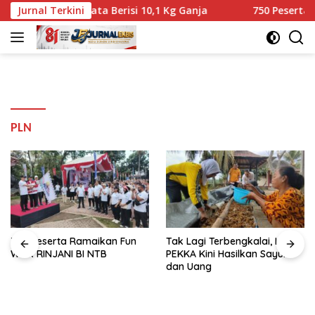
Langsung
ndia Ternyata Berisi 10,1 Kg Ganja
Jurnal Terkini
750 Peserta Ramaik
ke
konten
PLN
750 Peserta Ramaikan Fun
Tak Lagi Terbengkalai, Lahan
Walk RINJANI BI NTB
PEKKA Kini Hasilkan Sayur
dan Uang