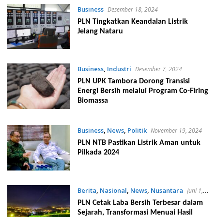
Business
Desember 18, 2024
PLN Tingkatkan Keandalan Listrik
Jelang Nataru
Business
,
Industri
Desember 7, 2024
PLN UPK Tambora Dorong Transisi
Energi Bersih melalui Program Co-Firing
Biomassa
Business
,
News
,
Politik
November 19, 2024
PLN NTB Pastikan Listrik Aman untuk
Pilkada 2024
Berita
,
Nasional
,
News
,
Nusantara
Juni 1,
2024
PLN Cetak Laba Bersih Terbesar dalam
Sejarah, Transformasi Menuai Hasil