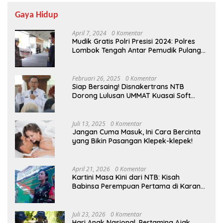
Gaya Hidup
April 7, 2024
0 Komentar
Mudik Gratis Polri Presisi 2024: Polres
Lombok Tengah Antar Pemudik Pulang
Kampung
Februari 26, 2025
0 Komentar
Siap Bersaing! Disnakertrans NTB
Dorong Lulusan UMMAT Kuasai Soft
Skills
Juli 13, 2025
0 Komentar
Jangan Cuma Masuk, Ini Cara Bercinta
yang Bikin Pasangan Klepek-klepek!
April 21, 2026
0 Komentar
Kartini Masa Kini dari NTB: Kisah
Babinsa Perempuan Pertama di Karang
Bayan
Juli 23, 2026
0 Komentar
Hari Anak Nasional, Pertamina Ajak