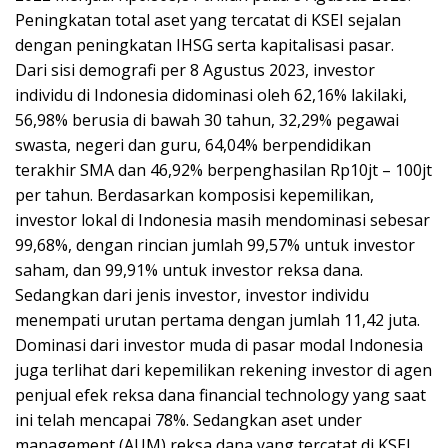
Peningkatan total aset yang tercatat di KSEI sejalan
dengan peningkatan IHSG serta kapitalisasi pasar.
Dari sisi demografi per 8 Agustus 2023, investor
individu di Indonesia didominasi oleh 62,16% lakilaki,
56,98% berusia di bawah 30 tahun, 32,29% pegawai
swasta, negeri dan guru, 64,04% berpendidikan
terakhir SMA dan 46,92% berpenghasilan Rp10jt – 100jt
per tahun. Berdasarkan komposisi kepemilikan,
investor lokal di Indonesia masih mendominasi sebesar
99,68%, dengan rincian jumlah 99,57% untuk investor
saham, dan 99,91% untuk investor reksa dana.
Sedangkan dari jenis investor, investor individu
menempati urutan pertama dengan jumlah 11,42 juta.
Dominasi dari investor muda di pasar modal Indonesia
juga terlihat dari kepemilikan rekening investor di agen
penjual efek reksa dana financial technology yang saat
ini telah mencapai 78%. Sedangkan aset under
management (AUM) reksa dana yang tercatat di KSEI