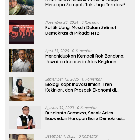
Mengapa Sampah Tak Juga Teratasi?
November 23, 2024
0 Komentar
Politik Uang: Musuh Dalam Selimut
Demokrasi di Pilkada NTB
April 13, 2026
0 Komentar
Menghidupkan Kembali Roh Bandung:
Jawaban Indonesia Atas Kegilaan
Hegemoni Global
September 12, 2025
0 Komentar
Biologi Kopi: Inovasi Ilmiah, Tren
Kekinian, dan Prospek Ekonomi di
Tengah Dinamika Politik Agraria
Agustus 30, 2023
0 Komentar
Rusdianto Samawa, Sosok Anies
Baswedan Harapan Baru Demokrasi
Indonesia
Desember 4, 2025
0 Komentar