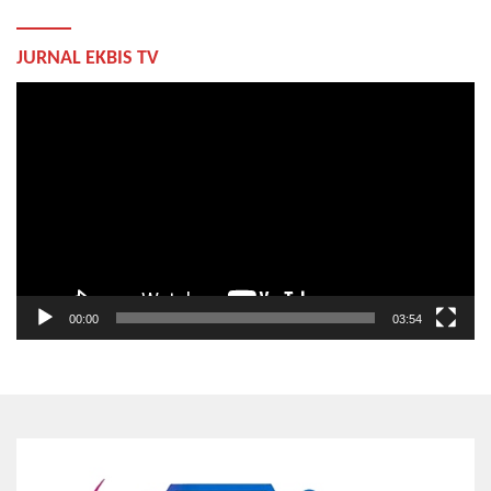
JURNAL EKBIS TV
Pemutar
Video
00:00
03:54