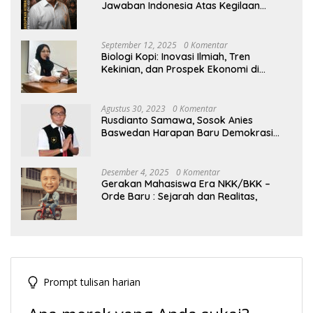
Jawaban Indonesia Atas Kegilaan
Hegemoni Global
September 12, 2025
0 Komentar
Biologi Kopi: Inovasi Ilmiah, Tren
Kekinian, dan Prospek Ekonomi di
Tengah Dinamika Politik Agraria
Agustus 30, 2023
0 Komentar
Rusdianto Samawa, Sosok Anies
Baswedan Harapan Baru Demokrasi
Indonesia
Desember 4, 2025
0 Komentar
Gerakan Mahasiswa Era NKK/BKK –
Orde Baru : Sejarah dan Realitas,
Prompt tulisan harian