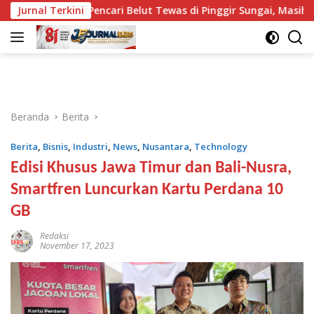
Langsung
Jurnal Terkini
Pencari Belut Tewas di Pinggir Sungai, Masih Menggengg
ke
konten
Beranda
Berita
Berita
,
Bisnis
,
Industri
,
News
,
Nusantara
,
Technology
Edisi Khusus Jawa Timur dan Bali-Nusra,
Smartfren Luncurkan Kartu Perdana 10
GB
Redaksi
November 17, 2023