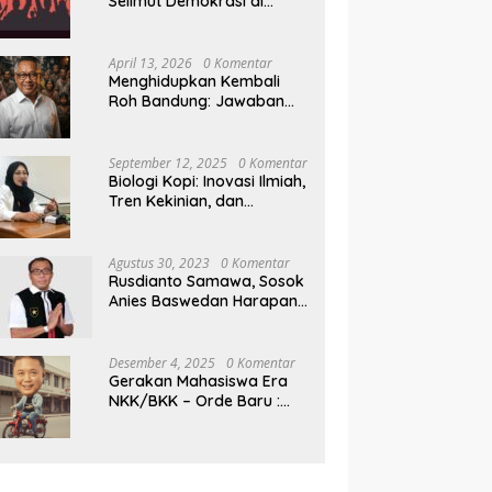
Selimut Demokrasi di
Pilkada NTB
April 13, 2026
0 Komentar
Menghidupkan Kembali
Roh Bandung: Jawaban
Indonesia Atas Kegilaan
Hegemoni Global
September 12, 2025
0 Komentar
Biologi Kopi: Inovasi Ilmiah,
Tren Kekinian, dan
Prospek Ekonomi di
Tengah Dinamika Politik
Agraria
Agustus 30, 2023
0 Komentar
Rusdianto Samawa, Sosok
Anies Baswedan Harapan
Baru Demokrasi Indonesia
Desember 4, 2025
0 Komentar
Gerakan Mahasiswa Era
NKK/BKK – Orde Baru :
Sejarah dan Realitas,