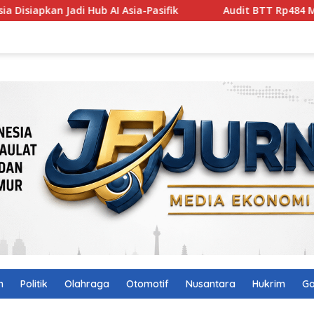
I Asia-Pasifik
Audit BTT Rp484 Miliar Dipersoalkan, De
n
Politik
Olahraga
Otomotif
Nusantara
Hukrim
Ga