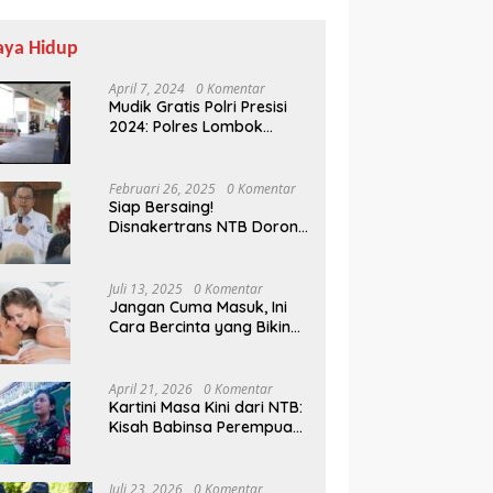
aya Hidup
April 7, 2024
0 Komentar
Mudik Gratis Polri Presisi
2024: Polres Lombok
Tengah Antar Pemudik
Pulang Kampung
Februari 26, 2025
0 Komentar
Siap Bersaing!
Disnakertrans NTB Dorong
Lulusan UMMAT Kuasai
Soft Skills
Juli 13, 2025
0 Komentar
Jangan Cuma Masuk, Ini
Cara Bercinta yang Bikin
Pasangan Klepek-klepek!
April 21, 2026
0 Komentar
Kartini Masa Kini dari NTB:
Kisah Babinsa Perempuan
Pertama di Karang Bayan
Juli 23, 2026
0 Komentar