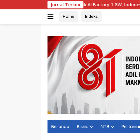
Langsung
Zankore Bidik AI Factory 1 GW, Indonesia Disiapkan Jadi Hub A
Jurnal Terkini
ke
konten
Home
Indeks
Beranda
Bisnis
NTB
Pertania