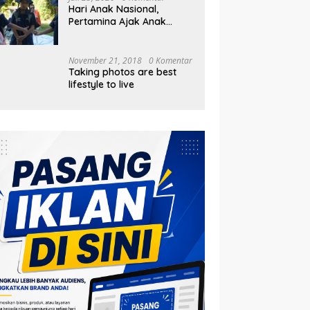
Hari Anak Nasional,
Pertamina Ajak Anak
Pesisir Belajar Sejarah
hingga Tanam 1.000
Mangrove
November 21, 2018
0 Komentar
Taking photos are best
lifestyle to live