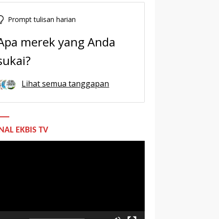
Prompt tulisan harian
Apa merek yang Anda
sukai?
Lihat semua tanggapan
NAL EKBIS TV
utar
o