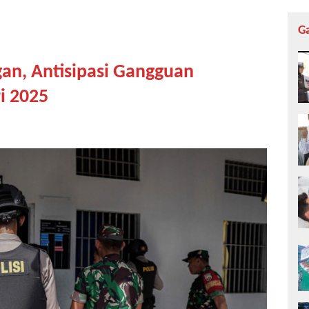
G
an, Antisipasi Gangguan
i 2025