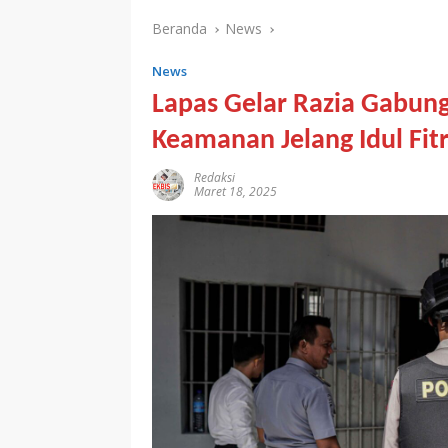
Beranda
News
News
Lapas Gelar Razia Gabung
Keamanan Jelang Idul Fitr
Redaksi
Maret 18, 2025