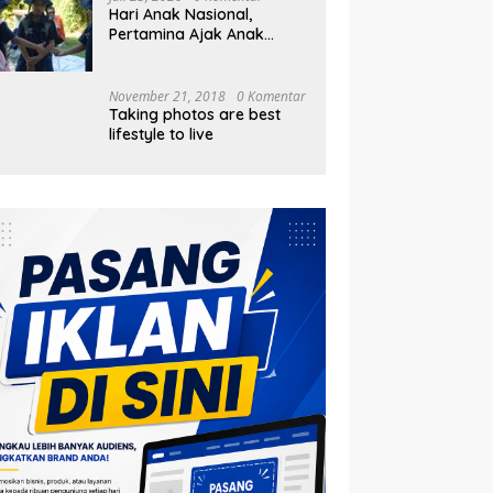
Hari Anak Nasional,
Pertamina Ajak Anak
Pesisir Belajar Sejarah
hingga Tanam 1.000
Mangrove
November 21, 2018
0 Komentar
Taking photos are best
lifestyle to live