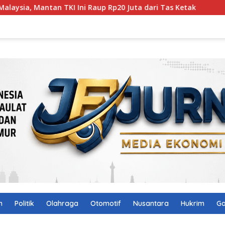
I Ini Raup Rp20 Juta dari Tas Ketak
Polres Lotim Siap
n
Politik
Olahraga
Otomotif
Nusantara
Hukrim
Ga