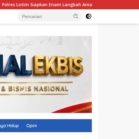
kan Enam Langkah Amankan HUT RI
Polres Lombok Timur
ya Hidup
Opini