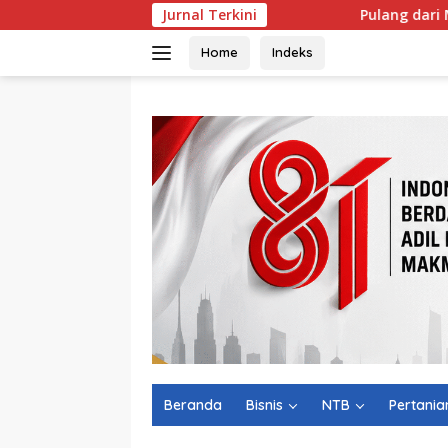
Langsung
Jurnal Terkini
Pulang dari Malaysia, Mantan TK
ke
konten
Home
Indeks
Beranda
Bisnis
NTB
Pertania