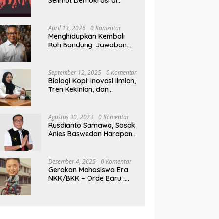
Selimut Demokrasi di
Pilkada NTB
April 13, 2026
0 Komentar
Menghidupkan Kembali
Roh Bandung: Jawaban
Indonesia Atas Kegilaan
Hegemoni Global
September 12, 2025
0 Komentar
Biologi Kopi: Inovasi Ilmiah,
Tren Kekinian, dan
Prospek Ekonomi di
Tengah Dinamika Politik
Agraria
Agustus 30, 2023
0 Komentar
Rusdianto Samawa, Sosok
Anies Baswedan Harapan
Baru Demokrasi Indonesia
Desember 4, 2025
0 Komentar
Gerakan Mahasiswa Era
NKK/BKK – Orde Baru :
Sejarah dan Realitas,