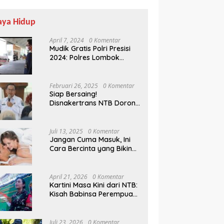
aya Hidup
April 7, 2024
0 Komentar
Mudik Gratis Polri Presisi
2024: Polres Lombok
Tengah Antar Pemudik
Pulang Kampung
Februari 26, 2025
0 Komentar
Siap Bersaing!
Disnakertrans NTB Dorong
Lulusan UMMAT Kuasai
Soft Skills
Juli 13, 2025
0 Komentar
Jangan Cuma Masuk, Ini
Cara Bercinta yang Bikin
Pasangan Klepek-klepek!
April 21, 2026
0 Komentar
Kartini Masa Kini dari NTB:
Kisah Babinsa Perempuan
Pertama di Karang Bayan
Juli 23, 2026
0 Komentar