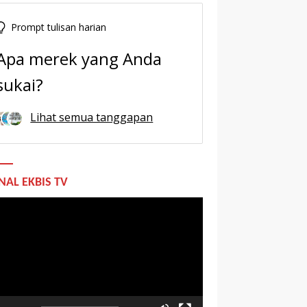
Prompt tulisan harian
Apa merek yang Anda
sukai?
Lihat semua tanggapan
NAL EKBIS TV
utar
o