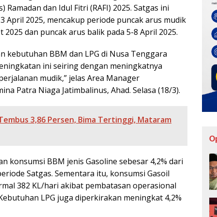
Ramadan dan Idul Fitri (RAFI) 2025. Satgas ini
3 April 2025, mencakup periode puncak arus mudik
t 2025 dan puncak arus balik pada 5-8 April 2025.
an kebutuhan BBM dan LPG di Nusa Tenggara
 Peningkatan ini seiring dengan meningkatnya
erjalanan mudik,” jelas Area Manager
na Patra Niaga Jatimbalinus, Ahad. Selasa (18/3).
6 Tembus 3,86 Persen, Bima Tertinggi, Mataram
O
 konsumsi BBM jenis Gasoline sebesar 4,2% dari
periode Satgas. Sementara itu, konsumsi Gasoil
ormal 382 KL/hari akibat pembatasan operasional
Kebutuhan LPG juga diperkirakan meningkat 4,2%