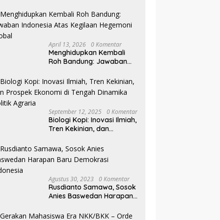
Pilkada NTB
April 13, 2026
0 Komentar
Menghidupkan Kembali
Roh Bandung: Jawaban
Indonesia Atas Kegilaan
Hegemoni Global
September 12, 2025
0 Komentar
Biologi Kopi: Inovasi Ilmiah,
Tren Kekinian, dan
Prospek Ekonomi di
Tengah Dinamika Politik
Agraria
Agustus 30, 2023
0 Komentar
Rusdianto Samawa, Sosok
Anies Baswedan Harapan
Baru Demokrasi Indonesia