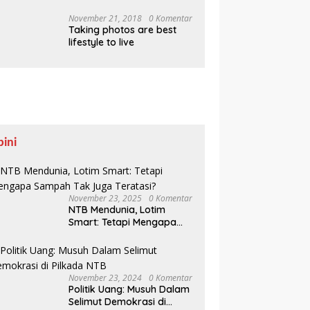
Pesisir Belajar Sejarah
hingga Tanam 1.000
November 21, 2018
0 Komentar
Taking photos are best
Mangrove
lifestyle to live
pini
November 23, 2025
0 Komentar
NTB Mendunia, Lotim
Smart: Tetapi Mengapa
Sampah Tak Juga
Teratasi?
November 23, 2024
0 Komentar
Politik Uang: Musuh Dalam
Selimut Demokrasi di