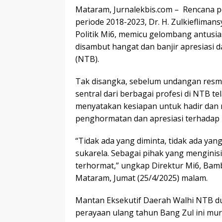
Mataram, Jurnalekbis.com – Rencana 
periode 2018-2023, Dr. H. Zulkieflimans
Politik Mi6, memicu gelombang antusias
disambut hangat dan banjir apresiasi 
(NTB).
Tak disangka, sebelum undangan resmi 
sentral dari berbagai profesi di NTB 
menyatakan kesiapan untuk hadir dan 
penghormatan dan apresiasi terhadap
“Tidak ada yang diminta, tidak ada yan
sukarela. Sebagai pihak yang menginis
terhormat,” ungkap Direktur Mi6, Bamb
Mataram, Jumat (25/4/2025) malam.
Mantan Eksekutif Daerah Walhi NTB du
perayaan ulang tahun Bang Zul ini murn