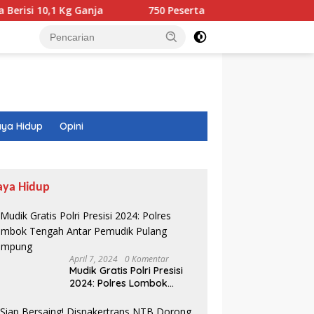
g Ganja
750 Peserta Ramaikan Fun Walk RINJANI BI NTB
ya Hidup
Opini
aya Hidup
April 7, 2024
0 Komentar
Mudik Gratis Polri Presisi
2024: Polres Lombok
Tengah Antar Pemudik
Pulang Kampung