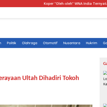
Koper “Oleh-oleh” WNA India Ternyata Berisi 10,1 K
n
Politik
Olahraga
Otomotif
Nusantara
Hukrim
Ga
G
erayaan Ultah Dihadiri Tokoh