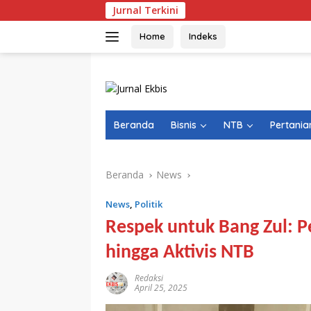
Langsung
Jurnal Terkini
ke
konten
Home
Indeks
Beranda
Bisnis
NTB
Pertania
Beranda
News
News
,
Politik
Respek untuk Bang Zul: P
hingga Aktivis NTB
Redaksi
April 25, 2025