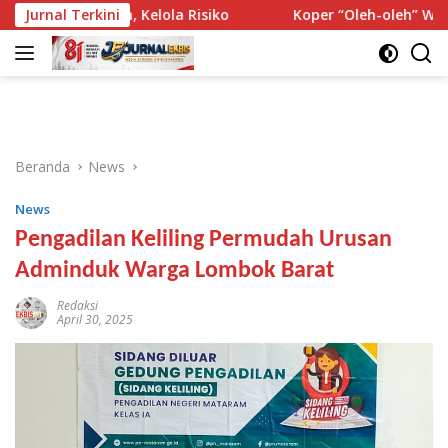
Langsung
 Dokumen, Kelola Risiko
Jurnal Terkini
Koper “Oleh-oleh” WNA India Ter
ke
konten
Beranda
News
News
Pengadilan Keliling Permudah Urusan
Adminduk Warga Lombok Barat
Redaksi
April 30, 2025