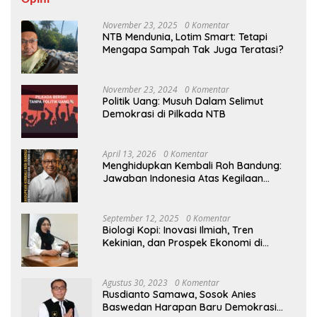
November 23, 2025
0 Komentar
NTB Mendunia, Lotim Smart: Tetapi
Mengapa Sampah Tak Juga Teratasi?
November 23, 2024
0 Komentar
Politik Uang: Musuh Dalam Selimut
Demokrasi di Pilkada NTB
April 13, 2026
0 Komentar
Menghidupkan Kembali Roh Bandung:
Jawaban Indonesia Atas Kegilaan
Hegemoni Global
September 12, 2025
0 Komentar
Biologi Kopi: Inovasi Ilmiah, Tren
Kekinian, dan Prospek Ekonomi di
Tengah Dinamika Politik Agraria
Agustus 30, 2023
0 Komentar
Rusdianto Samawa, Sosok Anies
Baswedan Harapan Baru Demokrasi