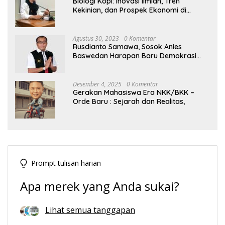
Biologi Kopi: Inovasi Ilmiah, Tren
Kekinian, dan Prospek Ekonomi di
Tengah Dinamika Politik Agraria
Agustus 30, 2023
0 Komentar
Rusdianto Samawa, Sosok Anies
Baswedan Harapan Baru Demokrasi
Indonesia
Desember 4, 2025
0 Komentar
Gerakan Mahasiswa Era NKK/BKK –
Orde Baru : Sejarah dan Realitas,
Prompt tulisan harian
Apa merek yang Anda sukai?
Lihat semua tanggapan