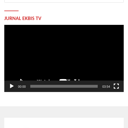
JURNAL EKBIS TV
Pemutar
Video
00:00
03:54