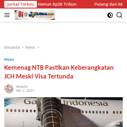
Langsung
G, Bisa Hemat Rp26 Triliun
Jurnal Terkini
Pulang dari Malaysia, Mant
ke
konten
Beranda
News
News
Kemenag NTB Pastikan Keberangkatan
JCH Meski Visa Tertunda
Redaksi
Mei 3, 2025