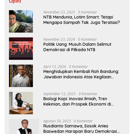
Opini
November 23, 2025
0 Komentar
NTB Mendunia, Lotim Smart: Tetapi
Mengapa Sampah Tak Juga Teratasi?
November 23, 2024
0 Komentar
Politik Uang: Musuh Dalam Selimut
Demokrasi di Pilkada NTB
April 13, 2026
0 Komentar
Menghidupkan Kembali Roh Bandung:
Jawaban Indonesia Atas Kegilaan
Hegemoni Global
September 12, 2025
0 Komentar
Biologi Kopi: Inovasi Ilmiah, Tren
Kekinian, dan Prospek Ekonomi di
Tengah Dinamika Politik Agraria
Agustus 30, 2023
0 Komentar
Rusdianto Samawa, Sosok Anies
Baswedan Harapan Baru Demokrasi