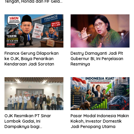
Tengah, Honda dan FIF Gelar
Begawe Beleq untuk
Apresiasi Konsumen Loyal
Finance Gerung Dilaporkan
Destry Damayanti Jadi Plt
ke OJK, Biaya Penarikan
Gubernur BI, Ini Penjelasan
Kendaraan Jadi Sorotan
Resminya
OJK Resmikan PT Sinar
Pasar Modal Indonesia Makin
Lombok Gadai, Ini
Kokoh, Investor Domestik
Dampaknya bagi
Jadi Penopang Utama
Masyarakat NTB