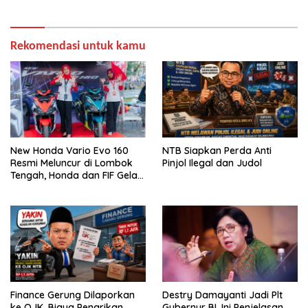
Rekomendasi untuk kamu
New Honda Vario Evo 160
NTB Siapkan Perda Anti
Resmi Meluncur di Lombok
Pinjol Ilegal dan Judol
Tengah, Honda dan FIF Gelar
Begawe Beleq untuk
Apresiasi Konsumen Loyal
Finance Gerung Dilaporkan
Destry Damayanti Jadi Plt
ke OJK, Biaya Penarikan
Gubernur BI, Ini Penjelasan