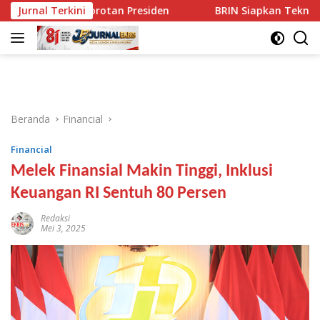
Langsung
 3 Sorotan Presiden
Jurnal Terkini
BRIN Siapkan Teknologi CNG Pengga
ke
konten
Beranda
Financial
Financial
Melek Finansial Makin Tinggi, Inklusi
Keuangan RI Sentuh 80 Persen
Redaksi
Mei 3, 2025