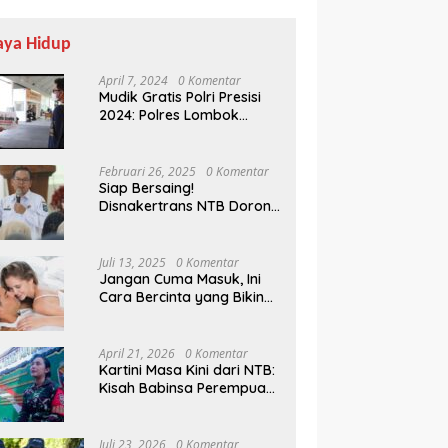
aya Hidup
April 7, 2024
0 Komentar
Mudik Gratis Polri Presisi
2024: Polres Lombok
Tengah Antar Pemudik
Pulang Kampung
Februari 26, 2025
0 Komentar
Siap Bersaing!
Disnakertrans NTB Dorong
Lulusan UMMAT Kuasai
Soft Skills
Juli 13, 2025
0 Komentar
Jangan Cuma Masuk, Ini
Cara Bercinta yang Bikin
Pasangan Klepek-klepek!
April 21, 2026
0 Komentar
Kartini Masa Kini dari NTB:
Kisah Babinsa Perempuan
Pertama di Karang Bayan
Juli 23, 2026
0 Komentar