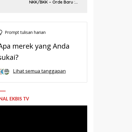
NKK/BKK – Orde Baru :
Sejarah dan Realitas,
Prompt tulisan harian
Apa merek yang Anda
sukai?
Lihat semua tanggapan
NAL EKBIS TV
utar
o