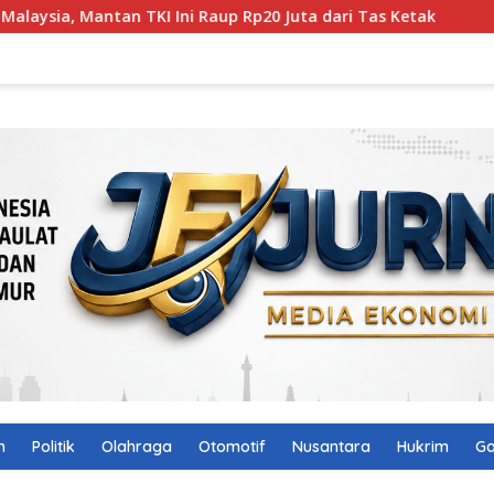
TKI Ini Raup Rp20 Juta dari Tas Ketak
Polres Lotim Si
n
Politik
Olahraga
Otomotif
Nusantara
Hukrim
Ga