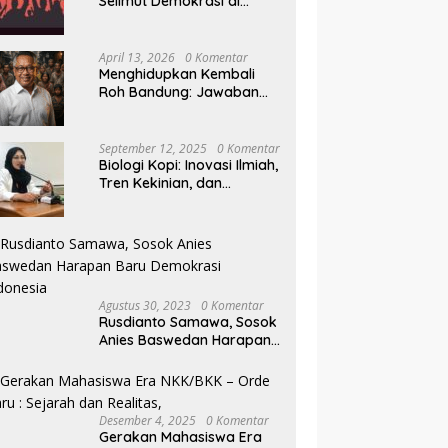
Selimut Demokrasi di
Pilkada NTB
April 13, 2026
0 Komentar
Menghidupkan Kembali
Roh Bandung: Jawaban
Indonesia Atas Kegilaan
Hegemoni Global
September 12, 2025
0 Komentar
Biologi Kopi: Inovasi Ilmiah,
Tren Kekinian, dan
Prospek Ekonomi di
Tengah Dinamika Politik
Agraria
Agustus 30, 2023
0 Komentar
Rusdianto Samawa, Sosok
Anies Baswedan Harapan
Baru Demokrasi Indonesia
Desember 4, 2025
0 Komentar
Gerakan Mahasiswa Era