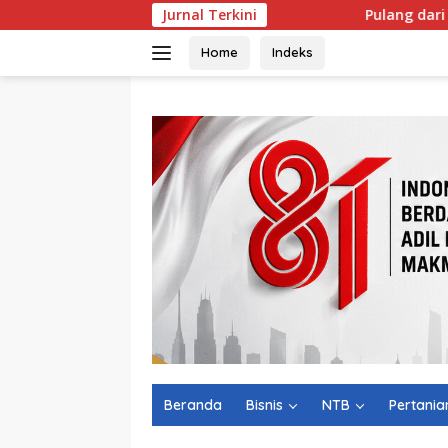
Langsung
Jurnal Terkini
Pulang dari Malaysia, Mantan 
ke
konten
Home
Indeks
Beranda
Bisnis
NTB
Pertania