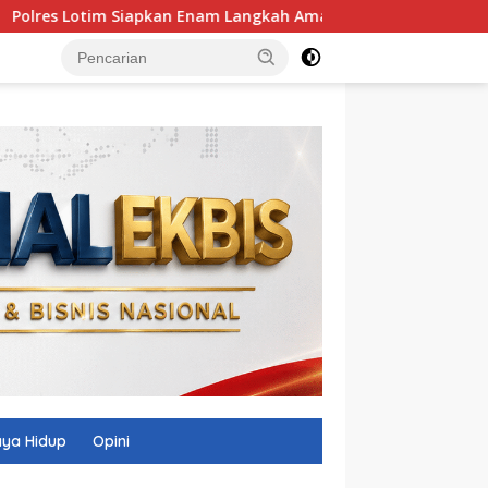
apkan Enam Langkah Amankan HUT RI
Polres Lombok Tim
ya Hidup
Opini