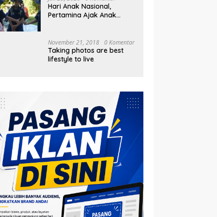
Hari Anak Nasional,
Pertamina Ajak Anak
Pesisir Belajar Sejarah
hingga Tanam 1.000
Mangrove
November 21, 2018
0 Komentar
Taking photos are best
lifestyle to live