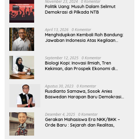
November 23, 2024
0 Komentar
Politik Uang: Musuh Dalam Selimut
Demokrasi di Pilkada NTB
April 13, 2026
0 Komentar
Menghidupkan Kembali Roh Bandung:
Jawaban Indonesia Atas Kegilaan
Hegemoni Global
September 12, 2025
0 Komentar
Biologi Kopi: Inovasi Ilmiah, Tren
Kekinian, dan Prospek Ekonomi di
Tengah Dinamika Politik Agraria
Agustus 30, 2023
0 Komentar
Rusdianto Samawa, Sosok Anies
Baswedan Harapan Baru Demokrasi
Indonesia
Desember 4, 2025
0 Komentar
Gerakan Mahasiswa Era NKK/BKK –
Orde Baru : Sejarah dan Realitas,