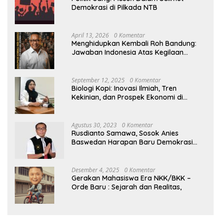
Demokrasi di Pilkada NTB
April 13, 2026
0 Komentar
Menghidupkan Kembali Roh Bandung:
Jawaban Indonesia Atas Kegilaan
Hegemoni Global
September 12, 2025
0 Komentar
Biologi Kopi: Inovasi Ilmiah, Tren
Kekinian, dan Prospek Ekonomi di
Tengah Dinamika Politik Agraria
Agustus 30, 2023
0 Komentar
Rusdianto Samawa, Sosok Anies
Baswedan Harapan Baru Demokrasi
Indonesia
Desember 4, 2025
0 Komentar
Gerakan Mahasiswa Era NKK/BKK –
Orde Baru : Sejarah dan Realitas,