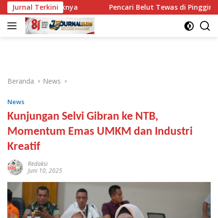
Langsung
 Baliknya
Jurnal Terkini
Pencari Belut Tewas di Pinggir Sungai, Mas
ke
konten
Beranda
News
News
Kunjungan Selvi Gibran ke NTB,
Momentum Emas UMKM dan Industri
Kreatif
Redaksi
Juni 10, 2025