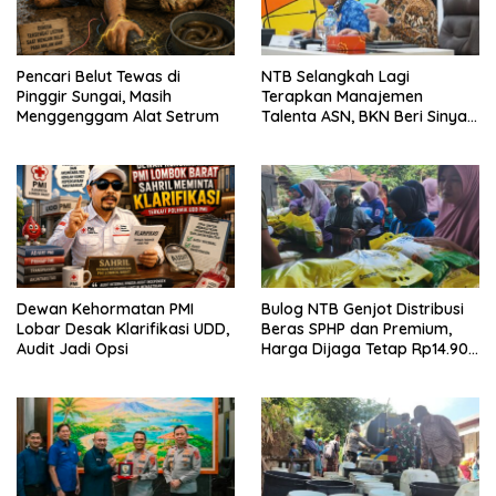
Pencari Belut Tewas di
NTB Selangkah Lagi
Pinggir Sungai, Masih
Terapkan Manajemen
Menggenggam Alat Setrum
Talenta ASN, BKN Beri Sinyal
Hijau
Dewan Kehormatan PMI
Bulog NTB Genjot Distribusi
Lobar Desak Klarifikasi UDD,
Beras SPHP dan Premium,
Audit Jadi Opsi
Harga Dijaga Tetap Rp14.900
per Kilogram