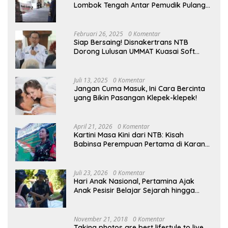
Lombok Tengah Antar Pemudik Pulang
Kampung
Februari 26, 2025
0 Komentar
Siap Bersaing! Disnakertrans NTB
Dorong Lulusan UMMAT Kuasai Soft
Skills
Juli 13, 2025
0 Komentar
Jangan Cuma Masuk, Ini Cara Bercinta
yang Bikin Pasangan Klepek-klepek!
April 21, 2026
0 Komentar
Kartini Masa Kini dari NTB: Kisah
Babinsa Perempuan Pertama di Karang
Bayan
Juli 23, 2026
0 Komentar
Hari Anak Nasional, Pertamina Ajak
Anak Pesisir Belajar Sejarah hingga
Tanam 1.000 Mangrove
November 21, 2018
0 Komentar
Taking photos are best lifestyle to live