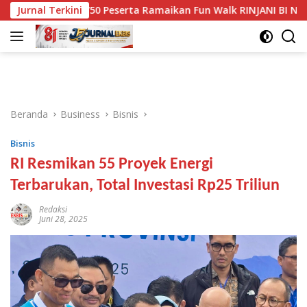
Langsung
Jurnal Terkini
750 Peserta Ramaikan Fun Walk RINJANI BI NTB
T
ke
konten
Beranda
Business
Bisnis
Bisnis
RI Resmikan 55 Proyek Energi
Terbarukan, Total Investasi Rp25 Triliun
Redaksi
Juni 28, 2025