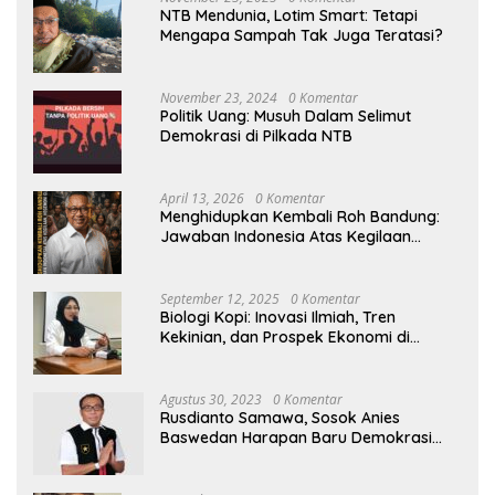
NTB Mendunia, Lotim Smart: Tetapi
Mengapa Sampah Tak Juga Teratasi?
November 23, 2024
0 Komentar
Politik Uang: Musuh Dalam Selimut
Demokrasi di Pilkada NTB
April 13, 2026
0 Komentar
Menghidupkan Kembali Roh Bandung:
Jawaban Indonesia Atas Kegilaan
Hegemoni Global
September 12, 2025
0 Komentar
Biologi Kopi: Inovasi Ilmiah, Tren
Kekinian, dan Prospek Ekonomi di
Tengah Dinamika Politik Agraria
Agustus 30, 2023
0 Komentar
Rusdianto Samawa, Sosok Anies
Baswedan Harapan Baru Demokrasi
Indonesia